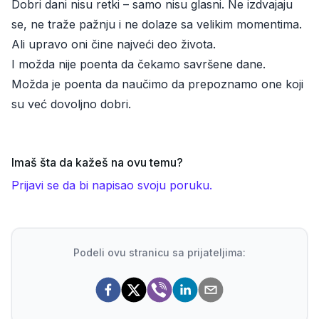
Dobri dani nisu retki – samo nisu glasni. Ne izdvajaju
se, ne traže pažnju i ne dolaze sa velikim momentima.
Ali upravo oni čine najveći deo života.
I možda nije poenta da čekamo savršene dane.
Možda je poenta da naučimo da prepoznamo one koji
su već dovoljno dobri.
Imaš šta da kažeš na ovu temu?
Prijavi se da bi napisao svoju poruku.
Podeli ovu stranicu sa prijateljima: