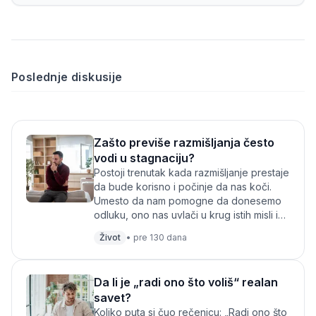
Poslednje diskusije
Zašto previše razmišljanja često
vodi u stagnaciju?
Postoji trenutak kada razmišljanje prestaje
da bude korisno i počinje da nas koči.
Umesto da nam pomogne da donesemo
odluku, ono nas uvlači u krug istih misli iz
kog je teško izaći.Analiziramo svaku o...
Život
•
pre 130 dana
Da li je „radi ono što voliš“ realan
savet?
Koliko puta si čuo rečenicu: „Radi ono što