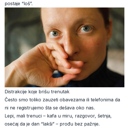
postaje “loš”.
Distrakcije koje brišu trenutak
Često smo toliko zauzeti obavezama ili telefonima da
ni ne registrujemo šta se dešava oko nas.
Lepi, mali trenuci – kafa u miru, razgovor, šetnja,
osećaj da je dan “lakši” – prođu bez pažnje.