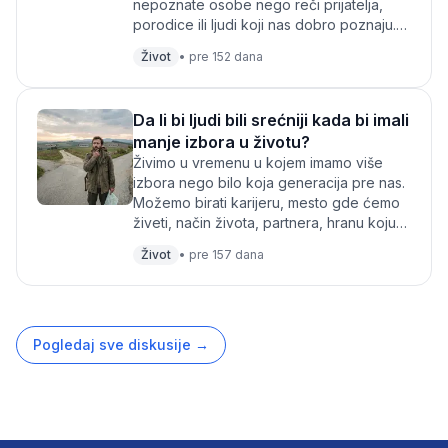
nepoznate osobe nego reči prijatelja,
porodice ili ljudi koji nas dobro poznaju.
Ipak, u savremenom svetu – posebno na
Život
•
pre 152 dana
inter...
Da li bi ljudi bili srećniji kada bi imali
manje izbora u životu?
Živimo u vremenu u kojem imamo više
izbora nego bilo koja generacija pre nas.
Možemo birati karijeru, mesto gde ćemo
živeti, način života, partnera, hranu koju
jedemo, sadržaj koji gledamo i gotovo
Život
•
pre 157 dana
sv...
Pogledaj sve diskusije
→