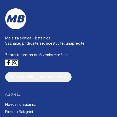
Moja zajednica -
Batajnica
Saznajte, pridružite se, učestvujte, unapredite.
Zapratite nas na društvenim mrežama:
Prijavi grešku ili postavi pitanje
SAZNAJ
Novosti u Batajnici
Firme u Batajnici