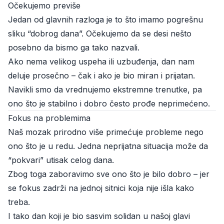
Očekujemo previše
Jedan od glavnih razloga je to što imamo pogrešnu
sliku “dobrog dana”. Očekujemo da se desi nešto
posebno da bismo ga tako nazvali.
Ako nema velikog uspeha ili uzbuđenja, dan nam
deluje prosečno – čak i ako je bio miran i prijatan.
Navikli smo da vrednujemo ekstremne trenutke, pa
ono što je stabilno i dobro često prođe neprimećeno.
Fokus na problemima
Naš mozak prirodno više primećuje probleme nego
ono što je u redu. Jedna neprijatna situacija može da
“pokvari” utisak celog dana.
Zbog toga zaboravimo sve ono što je bilo dobro – jer
se fokus zadrži na jednoj sitnici koja nije išla kako
treba.
I tako dan koji je bio sasvim solidan u našoj glavi