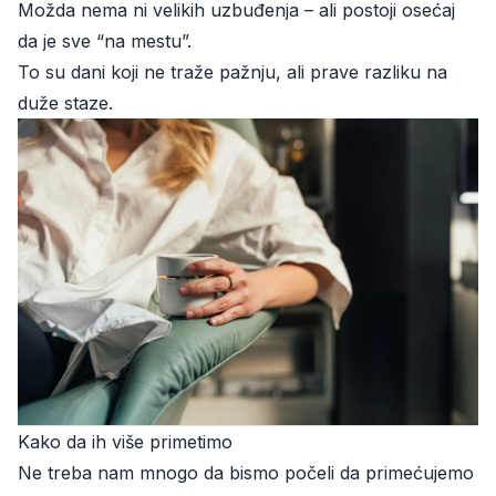
Možda nema ni velikih uzbuđenja – ali postoji osećaj
da je sve “na mestu”.
To su dani koji ne traže pažnju, ali prave razliku na
duže staze.
Kako da ih više primetimo
Ne treba nam mnogo da bismo počeli da primećujemo