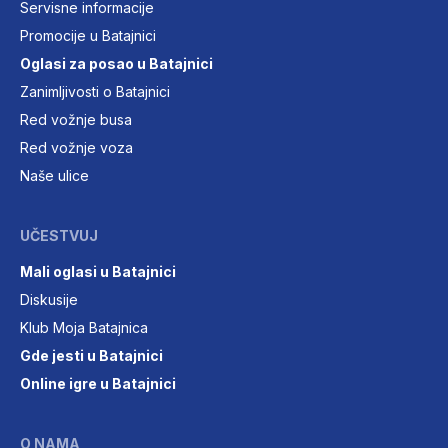
Servisne informacije
Promocije u Batajnici
Oglasi za posao u Batajnici
Zanimljivosti o Batajnici
Red vožnje busa
Red vožnje voza
Naše ulice
UČESTVUJ
Mali oglasi u Batajnici
Diskusije
Klub Moja Batajnica
Gde jesti u Batajnici
Online igre u Batajnici
O NAMA