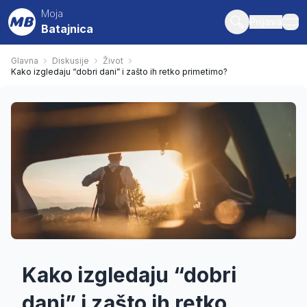
Moja
Prijava
Batajnica
ope
Glavna
Diskusije
Život
Kako izgledaju “dobri dani” i zašto ih retko primetimo?
Kako izgledaju “dobri
dani” i zašto ih retko