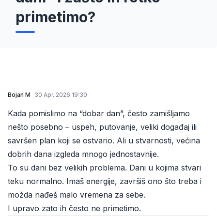
primetimo?
Bojan M
30 Apr. 2026 19:30
Kada pomislimo na “dobar dan”, često zamišljamo
nešto posebno – uspeh, putovanje, veliki događaj ili
savršen plan koji se ostvario. Ali u stvarnosti, većina
dobrih dana izgleda mnogo jednostavnije.
To su dani bez velikih problema. Dani u kojima stvari
teku normalno. Imaš energije, završiš ono što treba i
možda nađeš malo vremena za sebe.
I upravo zato ih često ne primetimo.