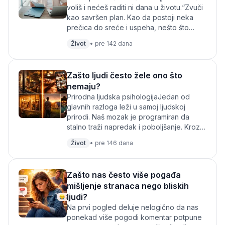
voliš i nećeš raditi ni dana u životu.“Zvuči
kao savršen plan. Kao da postoji neka
prečica do sreće i uspeha, nešto što
samo treba da pronađeš i sve će posle...
Život
•
pre 142 dana
Zašto ljudi često žele ono što
nemaju?
Prirodna ljudska psihologijaJedan od
glavnih razloga leži u samoj ljudskoj
prirodi. Naš mozak je programiran da
stalno traži napredak i poboljšanje. Kroz
istoriju je upravo ta želja pomogla ljudima
Život
•
pre 146 dana
da...
Zašto nas često više pogađa
mišljenje stranaca nego bliskih
ljudi?
Na prvi pogled deluje nelogično da nas
ponekad više pogodi komentar potpune