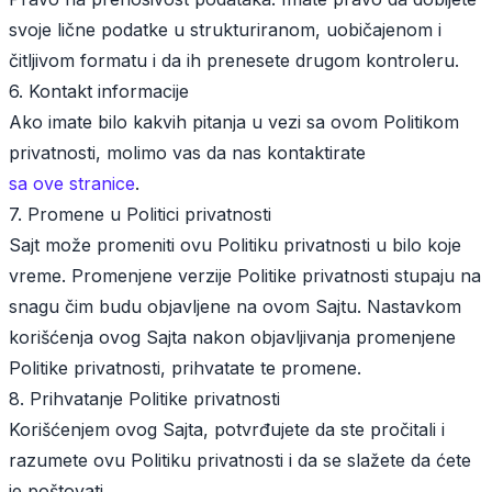
svoje lične podatke u strukturiranom, uobičajenom i
čitljivom formatu i da ih prenesete drugom kontroleru.
6. Kontakt informacije
Ako imate bilo kakvih pitanja u vezi sa ovom Politikom
privatnosti, molimo vas da nas kontaktirate
sa ove stranice
.
7. Promene u Politici privatnosti
Sajt može promeniti ovu Politiku privatnosti u bilo koje
vreme. Promenjene verzije Politike privatnosti stupaju na
snagu čim budu objavljene na ovom Sajtu. Nastavkom
korišćenja ovog Sajta nakon objavljivanja promenjene
Politike privatnosti, prihvatate te promene.
8. Prihvatanje Politike privatnosti
Korišćenjem ovog Sajta, potvrđujete da ste pročitali i
razumete ovu Politiku privatnosti i da se slažete da ćete
je poštovati.