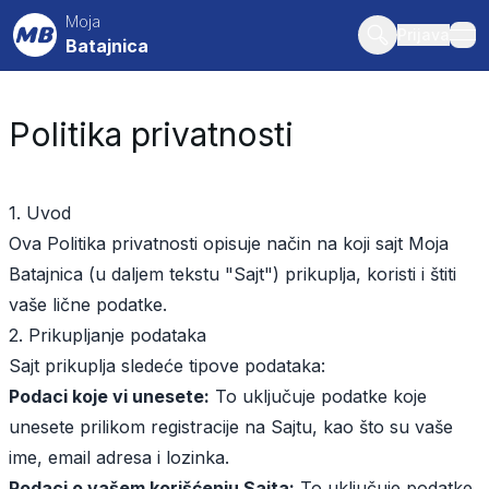
Moja
Prijava
Batajnica
ope
Politika privatnosti
1. Uvod
Ova Politika privatnosti opisuje način na koji sajt
Moja
Batajnica
(u daljem tekstu "Sajt") prikuplja, koristi i štiti
vaše lične podatke.
2. Prikupljanje podataka
Sajt prikuplja sledeće tipove podataka:
Podaci koje vi unesete:
To uključuje podatke koje
unesete prilikom registracije na Sajtu, kao što su vaše
ime, email adresa i lozinka.
Podaci o vašem korišćenju Sajta:
To uključuje podatke