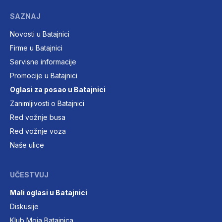
SAZNAJ
Novosti u Batajnici
Firme u Batajnici
Servisne informacije
Promocije u Batajnici
Oglasi za posao u Batajnici
Zanimljivosti o Batajnici
Red vožnje busa
Red vožnje voza
Naše ulice
UČESTVUJ
Mali oglasi u Batajnici
Diskusije
Klub Moja Batajnica