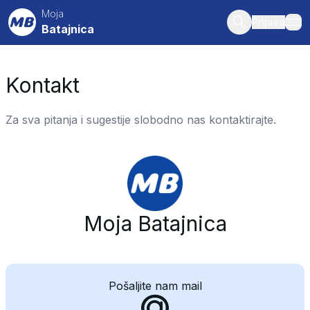
Moja
Prijava
Batajnica
ope
Kontakt
Za sva pitanja i sugestije slobodno nas kontaktirajte.
Moja Batajnica
Pošaljite nam mail