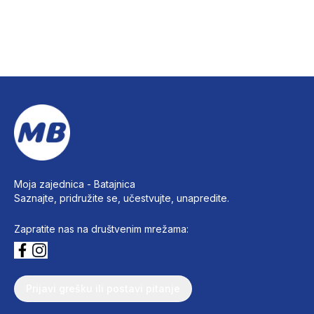
Moja zajednica -
Batajnica
Saznajte, pridružite se, učestvujte, unapredite.
Zapratite nas na društvenim mrežama:
Prijavi grešku ili postavi pitanje