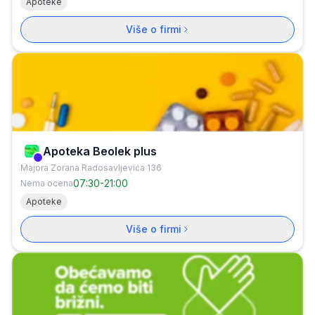
Apoteke
Više o firmi
Apoteka Beolek plus
Verifikovana firma
Majora Zorana Radosavljevića 136
07:30
-
21:00
Nema ocena
Apoteke
Više o firmi