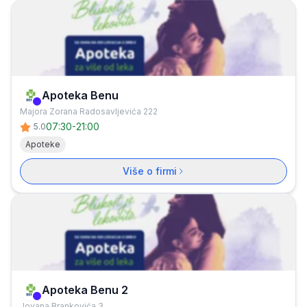
Apoteka Benu
Verifikovana firma
Majora Zorana Radosavljevića 222
07:30
-
21:00
5.0
Apoteke
Više o firmi
Apoteka Benu 2
Verifikovana firma
Jovana Brankovića 3