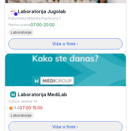
Laboratorija Jugolab
Verifikovana firma
Pukovnika Milenka Pavlovića 1
07:00
-
20:00
Nema ocena
Laboratorije
Više o firmi
Laboratorija MediLab
Carice Jelene 14
07:00-15:00
5.0
Laboratorije
Više o firmi