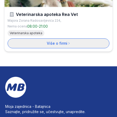
Veterinarska apoteka Rea Vet
Majora Zorana Radosavljevića 224,
08:00
-
21:00
Nema ocena
Veterinarska apoteka
Više o firmi
Moja zajednica -
Batajnica
Saznajte, pridružite se, učestvujte, unapredite.