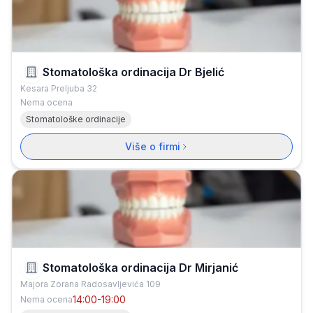
Stomatološka ordinacija Dr Bjelić
Kesara Preljuba 32
Nema ocena
Stomatološke ordinacije
Više o firmi
Stomatološka ordinacija Dr Mirjanić
Majora Zorana Radosavljevića 109
14:00-19:00
Nema ocena