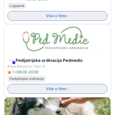
Logopedi
Više o firmi
Pedijatrijska ordinacija Pedmedic
Verifikovana firma
Braće Mihajlović Tripić 31
08:00
-
20:00
5.0
Pedijatrijske ordinacije
Više o firmi