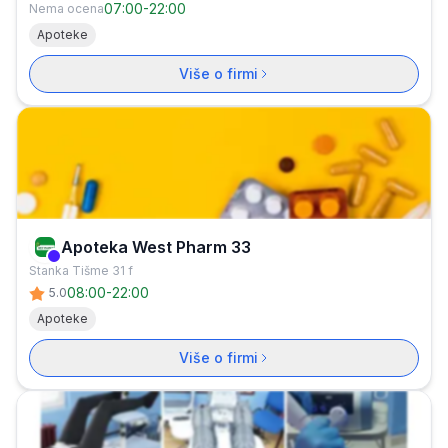
07:00
-
22:00
Nema ocena
Apoteke
Više o firmi
Apoteka West Pharm 33
Verifikovana firma
Stanka Tišme 31 f
08:00
-
22:00
5.0
Apoteke
Više o firmi