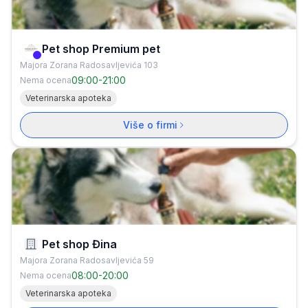
Pet shop Premium pet
Verifikovana firma
Majora Zorana Radosavljevića 103
09:00
-
21:00
Nema ocena
Veterinarska apoteka
Više o firmi
Pet shop Đina
Majora Zorana Radosavljevića 59
08:00
-
20:00
Nema ocena
Veterinarska apoteka