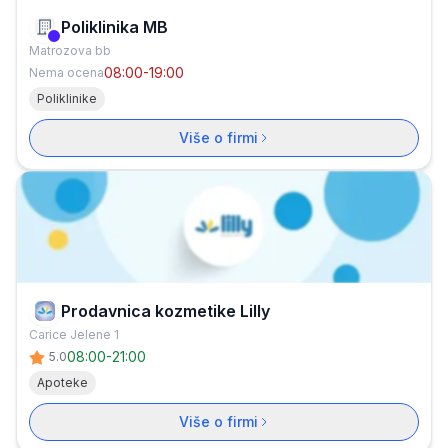
Poliklinika MB
Verifikovana firma
Matrozova bb
08:00-19:00
Nema ocena
Poliklinike
Više o firmi
Prodavnica kozmetike Lilly
Carice Jelene 1
08:00
-
21:00
5.0
Apoteke
Više o firmi