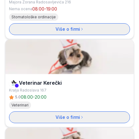
Majora Zorana Radosavljevića 216
08:00-19:00
Nema ocena
Stomatološke ordinacije
Više o firmi
Veterinar Kerečki
Verifikovana firma
Kralja Radoslava 167
08:00
-
20:00
5.0
Veterinari
Više o firmi