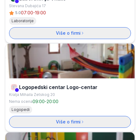
Verifikovana firma
Stevana Dubajića 17
07:00-19:00
5.0
Laboratorije
Više o firmi
Logopedski centar Logo-centar
Verifikovana firma
Kralja Mihaila Zetskog 20
09:00
-
20:00
Nema ocena
Logopedi
Više o firmi