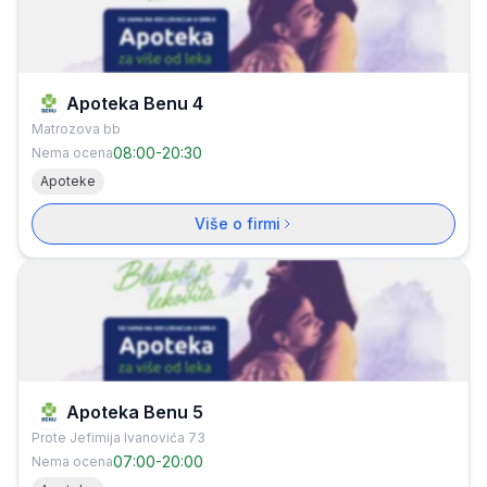
Apoteka Benu 4
Matrozova bb
08:00
-
20:30
Nema ocena
Apoteke
Više o firmi
Apoteka Benu 5
Prote Jefimija Ivanovića 73
07:00
-
20:00
Nema ocena