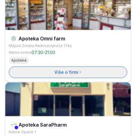
Apoteka Omni farm
Majora Zorana Radosavljevića 174a
07:30
-
21:00
Nema ocena
Apoteke
Više o firmi
Apoteka SaraPharm
Verifikovana firma
Katice Opačić 1