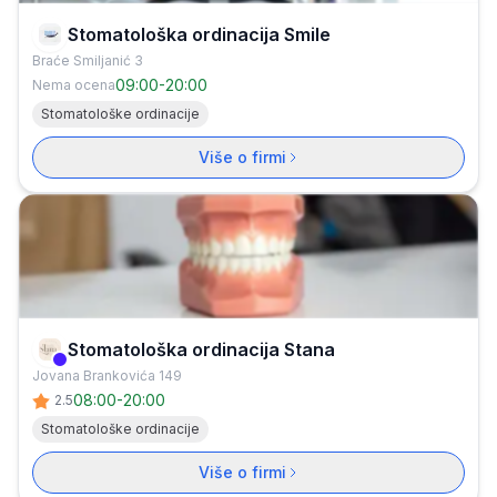
Stomatološka ordinacija Smile
Braće Smiljanić 3
09:00
-
20:00
Nema ocena
Stomatološke ordinacije
Više o firmi
Stomatološka ordinacija Stana
Verifikovana firma
Jovana Brankovića 149
08:00
-
20:00
2.5
Stomatološke ordinacije
Više o firmi