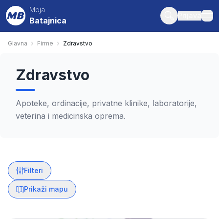
Moja
Prijava
Batajnica
ope
Glavna
Firme
Zdravstvo
Zdravstvo
Apoteke, ordinacije, privatne klinike, laboratorije,
veterina i medicinska oprema.
Filteri
Prikaži mapu