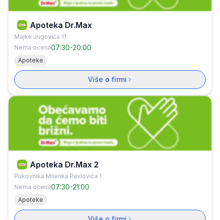
Apoteka Dr.Max
Majke Jugovića 11
07:30
-
20:00
Nema ocena
Apoteke
Više o firmi
Apoteka Dr.Max 2
Pukovnika Milenka Pavlovića 1
07:30
-
21:00
Nema ocena
Apoteke
Više o firmi