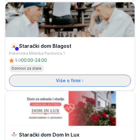
Starački dom Blagost
Verifikovana firma
Pukovnika Milenka Pavlovića 1
00:00
-
24:00
5.0
Domovi za stare
Više o firmi
Starački dom Dom In Lux