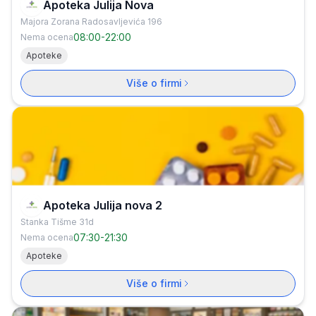
Apoteka Julija Nova
Majora Zorana Radosavljevića 196
08:00
-
22:00
Nema ocena
Apoteke
Više o firmi
Apoteka Julija nova 2
Stanka Tišme 31d
07:30
-
21:30
Nema ocena
Apoteke
Više o firmi