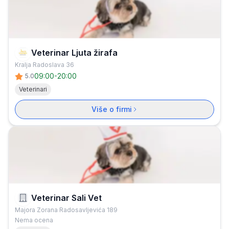
Veterinar Ljuta žirafa
Kralja Radoslava 36
09:00
-
20:00
5.0
Veterinari
Više o firmi
Veterinar Sali Vet
Majora Zorana Radosavljevića 189
Nema ocena