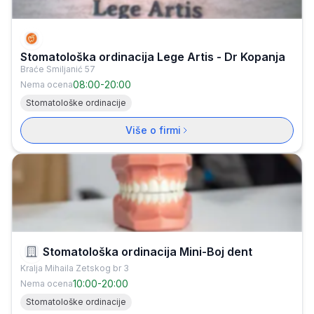
Stomatološka ordinacija Lege Artis - Dr Kopanja
Braće Smiljanić 57
08:00
-
20:00
Nema ocena
Stomatološke ordinacije
Više o firmi
Stomatološka ordinacija Mini-Boj dent
Kralja Mihaila Zetskog br 3
10:00
-
20:00
Nema ocena
Stomatološke ordinacije