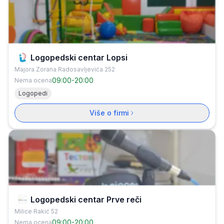
Logopedski centar Lopsi
Majora Zorana Radosavljevića 252
09:00
-
20:00
Nema ocena
Logopedi
Više o firmi
Logopedski centar Prve reči
Milice Rakić 52
09:00
-
20:00
Nema ocena