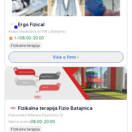
Ergo Fizical
Verifikovana firma
Kralja Vladislava br.146 u Batajnici
08:00
-
20:00
5.0
Fizikalna terapija
Više o firmi
Fizikalna terapija Fizio Batajnica
Pukovnika Milenka Pavlovića 12
08:00
-
20:00
Nema ocena
Fizikalna terapija