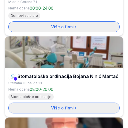
Mladih Gorana 71
00:00
-
24:00
Nema ocena
Domovi za stare
Više o firmi
Stomatološka ordinacija Bojana Ninić Martać
Verifikovana firma
Stevana Dubajića 13
08:00
-
20:00
Nema ocena
Stomatološke ordinacije
Više o firmi