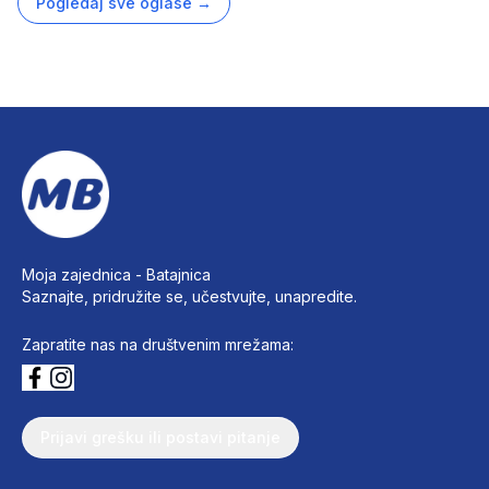
Pogledaj sve oglase
→
Moja zajednica -
Batajnica
Saznajte, pridružite se, učestvujte, unapredite.
Zapratite nas na društvenim mrežama:
Prijavi grešku ili postavi pitanje