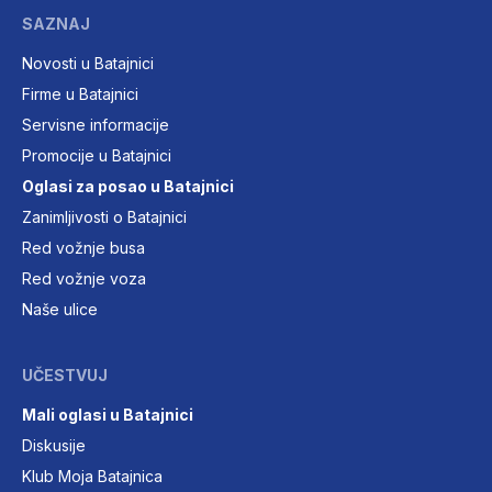
SAZNAJ
Novosti u Batajnici
Firme u Batajnici
Servisne informacije
Promocije u Batajnici
Oglasi za posao u Batajnici
Zanimljivosti o Batajnici
Red vožnje busa
Red vožnje voza
Naše ulice
UČESTVUJ
Mali oglasi u Batajnici
Diskusije
Klub Moja Batajnica