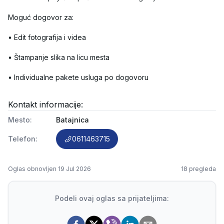
Moguć dogovor za:

• Edit fotografija i videa

• Štampanje slika na licu mesta

Kontakt informacije:
Mesto
:
Batajnica
Telefon
:
0611463715
Oglas obnovljen
19 Jul 2026
18
pregleda
Podeli ovaj oglas sa prijateljima: