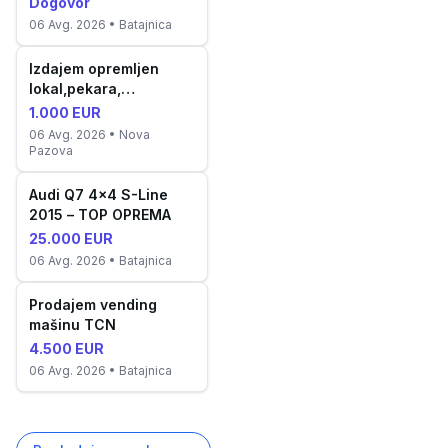
Dogovor
06 Avg. 2026
• Batajnica
Izdajem opremljen
lokal,pekara,
proizvodnja kolača
1.000 EUR
06 Avg. 2026
• Nova
Pazova
Audi Q7 4x4 S-Line
2015 – TOP OPREMA
25.000 EUR
06 Avg. 2026
• Batajnica
Prodajem vending
mašinu TCN
4.500 EUR
06 Avg. 2026
• Batajnica