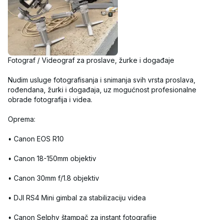
Fotograf / Videograf za proslave, žurke i događaje

Nudim usluge fotografisanja i snimanja svih vrsta proslava, 
rođendana, žurki i događaja, uz mogućnost profesionalne 
obrade fotografija i videa.

Oprema:

• Canon EOS R10

• Canon 18-150mm objektiv

• Canon 30mm f/1.8 objektiv

• DJI RS4 Mini gimbal za stabilizaciju videa

• Canon Selphy štampač za instant fotografije
