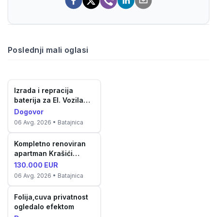
Poslednji mali oglasi
Izrada i repracija
baterija za El. Vozila
aku...
Dogovor
06 Avg. 2026
• Batajnica
Kompletno renoviran
apartman Krašići
(52m²)
130.000 EUR
06 Avg. 2026
• Batajnica
Folija,cuva privatnost
ogledalo efektom