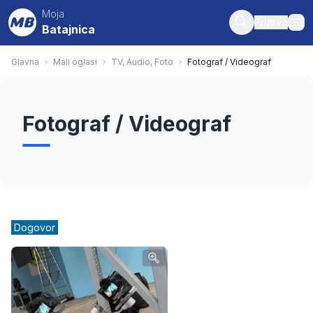
Moja
Prijava
Batajnica
ope
Glavna
Mali oglasi
TV, Audio, Foto
Fotograf / Videograf
Fotograf / Videograf
Dogovor