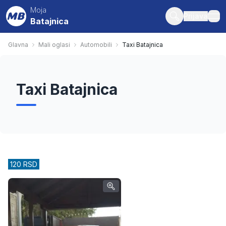
Moja
Prijava
Batajnica
ope
Glavna
Mali oglasi
Automobili
Taxi Batajnica
Taxi Batajnica
120 RSD