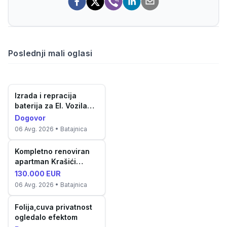
Poslednji mali oglasi
Izrada i repracija
baterija za El. Vozila
aku...
Dogovor
06 Avg. 2026
• Batajnica
Kompletno renoviran
apartman Krašići
(52m²)
130.000 EUR
06 Avg. 2026
• Batajnica
Folija,cuva privatnost
ogledalo efektom