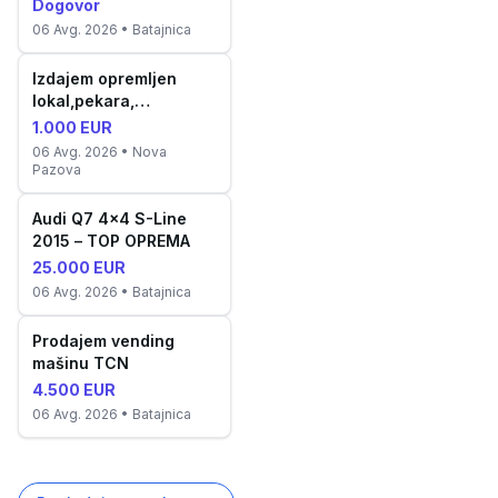
Dogovor
06 Avg. 2026
• Batajnica
Izdajem opremljen
lokal,pekara,
proizvodnja kolača
1.000 EUR
06 Avg. 2026
• Nova
Pazova
Audi Q7 4x4 S-Line
2015 – TOP OPREMA
25.000 EUR
06 Avg. 2026
• Batajnica
Prodajem vending
mašinu TCN
4.500 EUR
06 Avg. 2026
• Batajnica