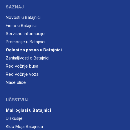
SAZNAJ
Novosti u Batajnici
Firme u Batajnici
Servisne informacije
Promocije u Batajnici
Oglasi za posao u Batajnici
Zanimljivosti o Batajnici
Red vožnje busa
Red vožnje voza
Naše ulice
UČESTVUJ
Mali oglasi u Batajnici
Diskusije
Klub Moja Batajnica