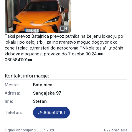
4
Taksi prevoz Batajnica prevoz putnika na željenu lokaciju po 
lokalu i po celoj srbiji,za inostranstvo moguc dogovor oko 
cene i relacije,transferi do aerodroma ''Nikola tesla'' ,noćnih 
klubova.mogucnost prevoza do 7 osoba 00:24 ■■ 
0695841101■■
Kontakt informacije:
Mesto
:
Batajnica
Adresa
:
Šangajska 97
Ime
:
Stefan
Telefon
:
0695841101
Oglas obnovljen
23 Jun 2026
822
pregleda