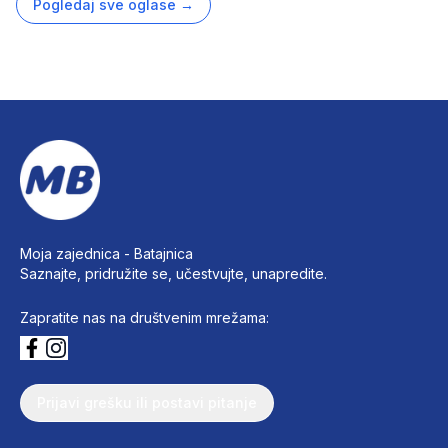
Pogledaj sve oglase
→
Moja zajednica -
Batajnica
Saznajte, pridružite se, učestvujte, unapredite.
Zapratite nas na društvenim mrežama:
Prijavi grešku ili postavi pitanje