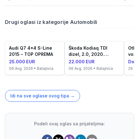
Drugi oglasi iz kategorije Automobili
Audi Q7 4x4 S-Line
Škoda Kodiaq TDI
Otku
2015 – TOP OPREMA
dizel, 2.0, 2020.
vozil
godište
25.000 EUR
22.000 EUR
Dogo
06 Avg. 2026
• Batajnica
06 Avg. 2026
• Batajnica
29 Ju
Idi na sve oglase ovog tipa
→
Podeli ovaj oglas sa prijateljima: