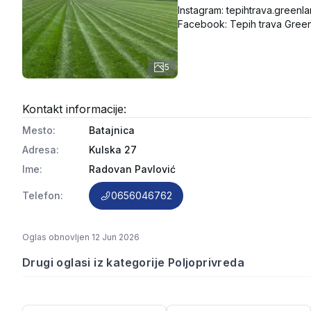
Instagram: tepihtrava.greenla
Facebook: Tepih trava Gree
5
Kontakt informacije:
Mesto
:
Batajnica
Adresa
:
Kulska 27
Ime
:
Radovan Pavlović
Telefon
:
0656046762
Oglas obnovljen
12 Jun 2026
Drugi oglasi iz kategorije Poljoprivreda