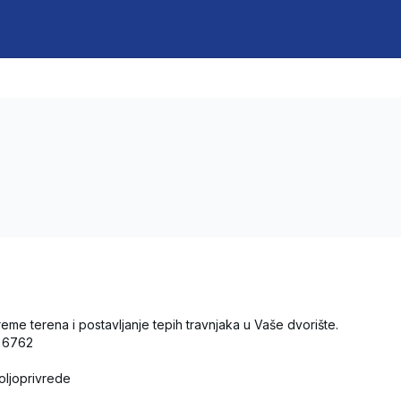
me terena i postavljanje tepih travnjaka u Vaše dvorište.

 6762

oljoprivrede
