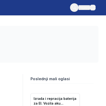
Prijava
open n
Poslednji mali oglasi
Izrada i repracija baterija
za El. Vozila aku...