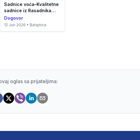
Sadnice voća–Kvalitetne
sadnice iz Rasadnika
Antić
Dogovor
12 Jun 2026
• Batajnica
ovaj oglas sa prijateljima: