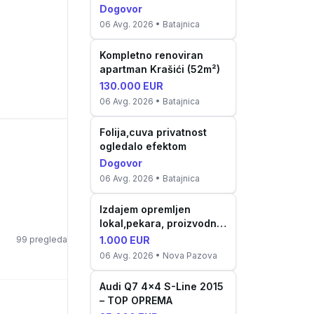
Dogovor
06 Avg. 2026
• Batajnica
Kompletno renoviran
apartman Krašići (52m²)
130.000 EUR
06 Avg. 2026
• Batajnica
Folija,cuva privatnost
ogledalo efektom
Dogovor
06 Avg. 2026
• Batajnica
Izdajem opremljen
lokal,pekara, proizvodnja
kolača
99
pregleda
1.000 EUR
06 Avg. 2026
• Nova Pazova
Audi Q7 4x4 S-Line 2015
– TOP OPREMA