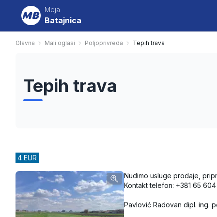
Moja
Batajnica
Glavna
Mali oglasi
Poljoprivreda
Tepih trava
Tepih trava
4 EUR
Nudimo usluge prodaje, pripre
Kontakt telefon: +381 65 604
Pavlović Radovan dipl. ing. p