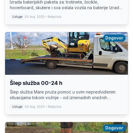
Izrada baterijskih paketa za: trotinete, bicikle,
hoverboard, skutere i sva ostala vozila na baterije Izrada
paketa za aku alate: bušilice, brusilice Makita Dewalt itd
Usluge
06 Avg. 2026
• Batajnica
itd. Izrada paketa za vikendic...
Dogovor
Šlep služba 00-24 h
Šlep služba Mare pruža pomoć u svim nepredviđenim
situacijama tokom vožnje - od iznenadnih snežnih
nepogoda i manjih saobraćajnih nezgoda do transporta
Usluge
06 Avg. 2026
• Batajnica
vozila između različitih lokacija. Dostupni smo...
Dogovor