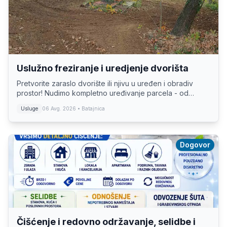
Uslužno freziranje i uredjenje dvorišta
Pretvorite zaraslo dvorište ili njivu u uređen i obradiv
prostor! Nudimo kompletno uređivanje parcela - od
čišćenja zaraslog tla, preko uklanjanja korova i
Usluge
06 Avg. 2026
• Batajnica
neuređenih površina, do pripreme zemljišta ...
Dogovor
Čišćenje i redovno održavanje, selidbe i