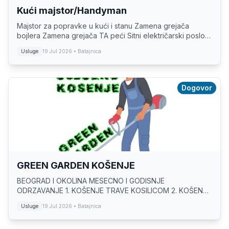
Kući majstor/Handyman
Majstor za popravke u kući i stanu Zamena grejača
bojlera Zamena grejača TA peći Sitni električarski poslovi
Ugradnja plafonjera Keramika/lepljenje pločica Zamena
Usluge
19 Jul 2026
• Batajnica
sifona/česme u kuhinji/kupatilu...
Dogovor
GREEN GARDEN KOŠENJE
BEOGRAD I OKOLINA MESECNO I GODISNJE
ODRZAVANJE 1. KOŠENJE TRAVE KOSILICOM 2. KOŠENJE
TRAVE TRIMEROM 3. OBARANJE STABALA 4. ŠIŠANJE
Usluge
19 Jul 2026
• Batajnica
OGRADE I ZELENILA 5. KRCENJE ZAPUSTENIH PLACEVA I
DVORISTA...