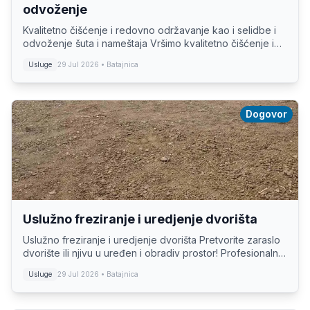
odvoženje
Kvalitetno čišćenje i redovno održavanje kao i selidbe i
odvoženje šuta i nameštaja Vršimo kvalitetno čišćenje i
redovno održavanje: -Zgrada, Stanova, Lokala,
Usluge
29 Jul 2026
• Batajnica
Apartmana, Poslovnih prostora, Raznih...
Dogovor
Uslužno freziranje i uredjenje dvorišta
Uslužno freziranje i uredjenje dvorišta Pretvorite zaraslo
dvorište ili njivu u uređen i obradiv prostor! Profesionalno
freziranje zemljišta, sadnja trave, cveća i drveća, kao i
Usluge
29 Jul 2026
• Batajnica
kompletno uređenje i...