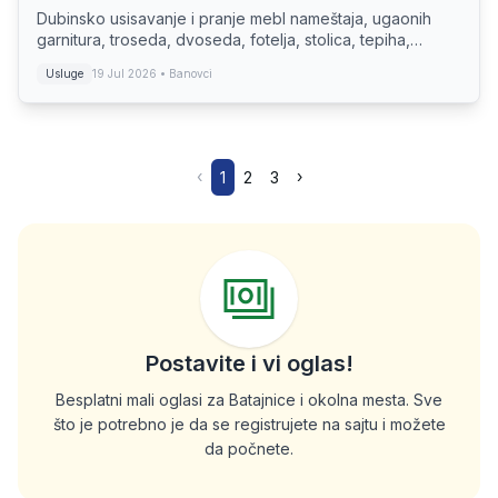
Dubinsko usisavanje i pranje mebl nameštaja, ugaonih
garnitura, troseda, dvoseda, fotelja, stolica, tepiha,
itisona, staza, stepenista, dušeka, uklanjanje
Usluge
19 Jul 2026
• Banovci
grinja.Dubinsko pranje auto enterijera 4000 d...
‹
›
1
2
3
Postavite i vi oglas!
Besplatni mali oglasi za Batajnice i okolna mesta. Sve
što je potrebno je da se registrujete na sajtu i možete
da počnete.