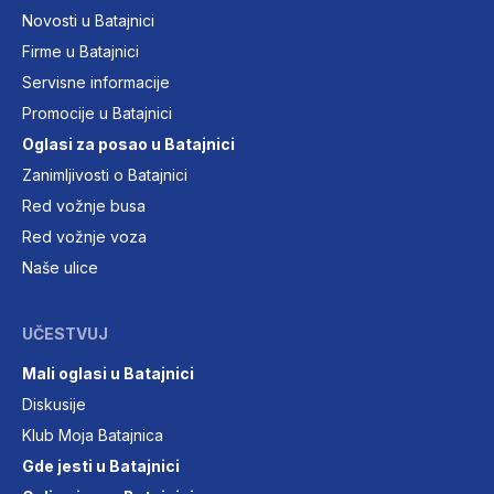
Novosti u Batajnici
Firme u Batajnici
Servisne informacije
Promocije u Batajnici
Oglasi za posao u Batajnici
Zanimljivosti o Batajnici
Red vožnje busa
Red vožnje voza
Naše ulice
UČESTVUJ
Mali oglasi u Batajnici
Diskusije
Klub Moja Batajnica
Gde jesti u Batajnici