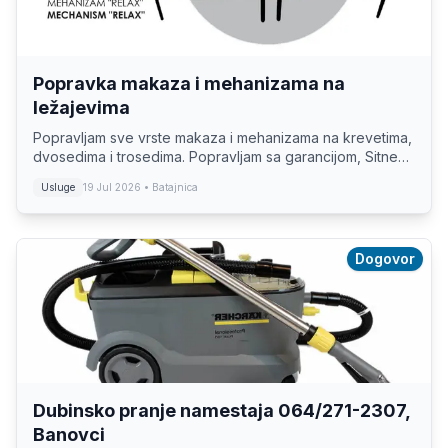
Popravka makaza i mehanizama na
ležajevima
Popravljam sve vrste makaza i mehanizama na krevetima,
dvosedima i trosedima. Popravljam sa garancijom, Sitne
kucne popravke. tel; 011 3320022 064 6512685,
Usluge
19 Jul 2026
• Batajnica
0654447100 Majstor Bane
Dogovor
Dubinsko pranje namestaja 064/271-2307,
Banovci