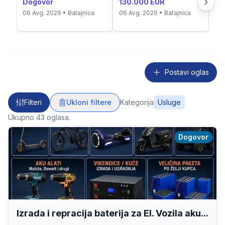
Dogovor
130.000 EUR
Do
06 Avg. 2026
• Batajnica
06 Avg. 2026
• Batajnica
06
Postavi oglas
Filteri
Ukloni filtere
Kategorija
Usluge
Ukupno
43
oglasa.
Dogovor
Izrada i repracija baterija za El. Vozila aku...