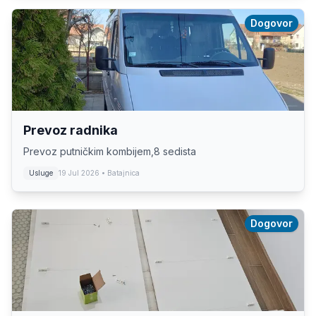
Dogovor
Prevoz radnika
Prevoz putničkim kombijem,8 sedista
Usluge
19 Jul 2026
• Batajnica
Dogovor