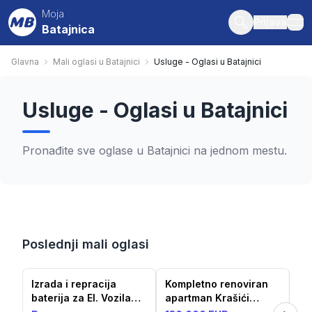
Moja
Prijava
Batajnica
ope
Glavna
Mali oglasi u Batajnici
Usluge - Oglasi u Batajnici
Usluge - Oglasi u Batajnici
Pronađite sve oglase u Batajnici na jednom mestu.
Poslednji mali oglasi
Izrada i repracija
Kompletno renoviran
Fo
baterija za El. Vozila
apartman Krašići
og
aku...
(52m²)