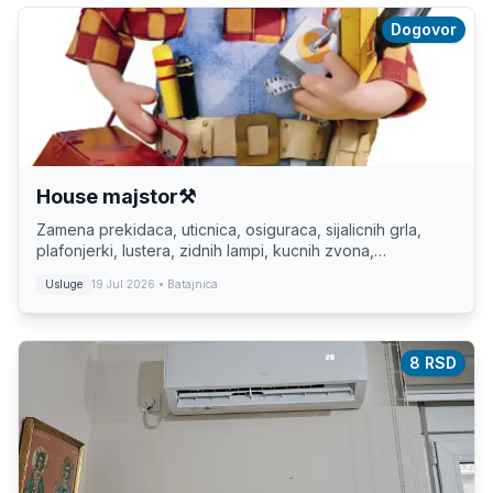
Dogovor
House majstor⚒️
Zamena prekidaca, uticnica, osiguraca, sijalicnih grla,
plafonjerki, lustera, zidnih lampi, kucnih zvona,
ventilatora. Zamene lavaboa, wc solja, tus kabina, cesmi,
Usluge
19 Jul 2026
• Batajnica
baterija i sifona. Zamena bojlera ...
8 RSD