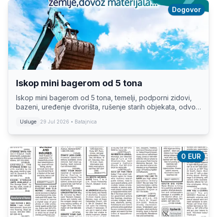
Dogovor
Iskop mini bagerom od 5 tona
Iskop mini bagerom od 5 tona, temelji, podporni zidovi,
bazeni, uređenje dvorišta, rušenje starih objekata, odvoz
šuta i zemlje, dovoz materijala... Ap Nenad Arsić, Kontakt:
Usluge
29 Jul 2026
• Batajnica
061 1831834
0 EUR