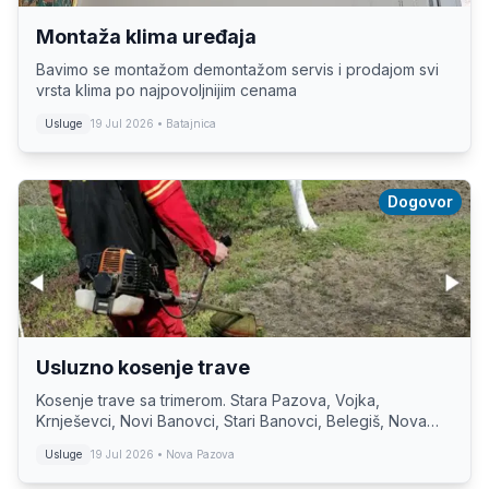
Montaža klima uređaja
Bavimo se montažom demontažom servis i prodajom svi
vrsta klima po najpovoljnijim cenama
Usluge
19 Jul 2026
• Batajnica
Dogovor
Usluzno kosenje trave
Kosenje trave sa trimerom. Stara Pazova, Vojka,
Krnješevci, Novi Banovci, Stari Banovci, Belegiš, Nova
Pazova, Batajnica. Cena po dogovoru Za veće placeve,
Usluge
19 Jul 2026
• Nova Pazova
voćnjake, moguć dogovor i ostala mesta...