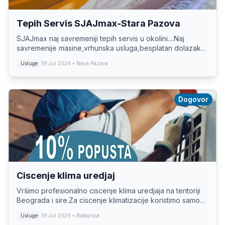
Tepih Servis SJAJmax-Stara Pazova
SJAJmax naj savremeniji tepih servis u okolini....Naj
savremenije masine,vrhunska usluga,besplatan dolazak
na vasu adresu....Od preuzimanja tepiha do dostave
Usluge
19 Jul 2026
• Nova Pazova
tepiha samo 1-2 dana...Profesijalna komora...
Dogovor
Ciscenje klima uredjaj
Vršimo profesionalno ciscenje klima uredjaja na teritoriji
Beograda i sire.Za ciscenje klimatizacije koristimo samo
hemiju za te namene..pozovite i uverite se u cist vazduh.
Usluge
19 Jul 2026
• Batajnica