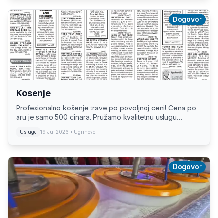
Dogovor
Kosenje
Profesionalno košenje trave po povoljnoj ceni! Cena po
aru je samo 500 dinara. Pružamo kvalitetnu uslugu
košenja trave uz brzu i efikasnu realizaciju. Za sve vaše
Usluge
19 Jul 2026
• Ugrinovci
potrebe oko održavanja travnjaka, obr...
Dogovor