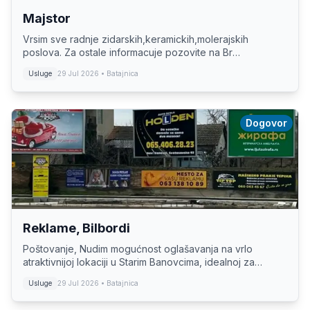
Majstor
Vrsim sve radnje zidarskih,keramickih,molerajskih
poslova. Za ostale informacuje pozovite na Br
0616045001
Usluge
29 Jul 2026
• Batajnica
Dogovor
Reklame, Bilbordi
Poštovanje, Nudim mogućnost oglašavanja na vrlo
atraktivnijoj lokaciji u Starim Banovcima, idealnoj za
postizanje visoke vidljivosti i privlačenje potencijalnih
Usluge
29 Jul 2026
• Batajnica
klijenata. Lokacija je na samoj r...