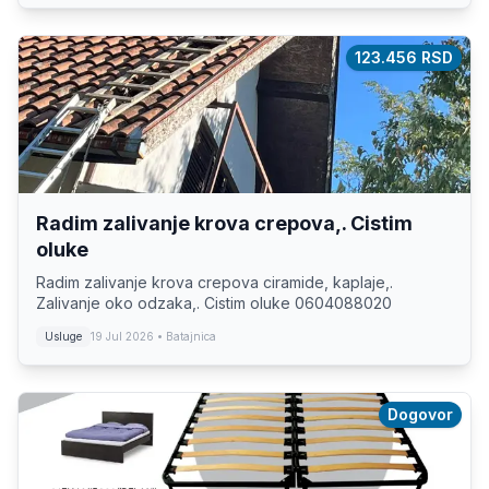
123.456 RSD
Radim zalivanje krova crepova,. Cistim
oluke
Radim zalivanje krova crepova ciramide, kaplaje,.
Zalivanje oko odzaka,. Cistim oluke 0604088020
Usluge
19 Jul 2026
• Batajnica
Dogovor