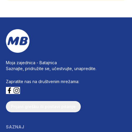
Moja zajednica -
Batajnica
Saznajte, pridružite se, učestvujte, unapredite.
Zapratite nas na društvenim mrežama:
Prijavi grešku ili postavi pitanje
SAZNAJ