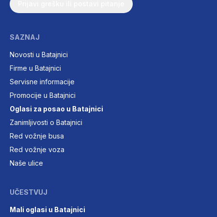
Prijavi grešku ili postavi pitanje
SAZNAJ
Novosti u Batajnici
Firme u Batajnici
Servisne informacije
Promocije u Batajnici
Oglasi za posao u Batajnici
Zanimljivosti o Batajnici
Red vožnje busa
Red vožnje voza
Naše ulice
UČESTVUJ
Mali oglasi u Batajnici