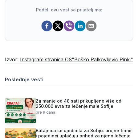
Podeli ovu vest sa prijateljima:
Izvor:
Instagram stranica OŠ"Boško Palkovljević Pinki"
Poslednje vesti
Za manje od 48 sati prikupljeno više od
250.000 evra za lečenje male Sofije
pre 9 dana
Batajnica se ujedinila za Sofiju: brojne firme
i pojedinci uplaćuju prihod za njeno lečenje