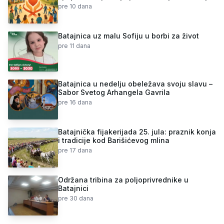
pre 10 dana
Batajnica uz malu Sofiju u borbi za život
pre 11 dana
Batajnica u nedelju obeležava svoju slavu –
Sabor Svetog Arhangela Gavrila
pre 16 dana
Batajnička fijakerijada 25. jula: praznik konja
i tradicije kod Barišićevog mlina
pre 17 dana
Održana tribina za poljoprivrednike u
Batajnici
pre 30 dana