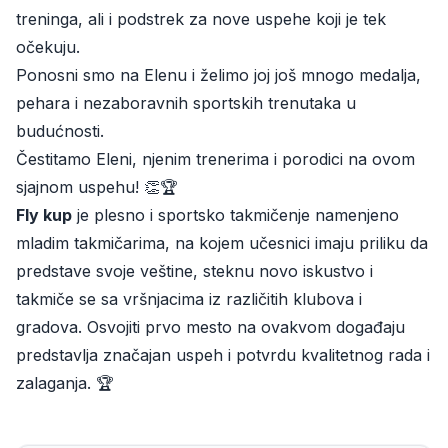
treninga, ali i podstrek za nove uspehe koji je tek
očekuju.
Ponosni smo na Elenu i želimo joj još mnogo medalja,
pehara i nezaboravnih sportskih trenutaka u
budućnosti.
Čestitamo Eleni, njenim trenerima i porodici na ovom
sjajnom uspehu! 👏🏆
Fly kup
je plesno i sportsko takmičenje namenjeno
mladim takmičarima, na kojem učesnici imaju priliku da
predstave svoje veštine, steknu novo iskustvo i
takmiče se sa vršnjacima iz različitih klubova i
gradova. Osvojiti prvo mesto na ovakvom događaju
predstavlja značajan uspeh i potvrdu kvalitetnog rada i
zalaganja. 🏆