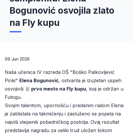
Bogunović osvojila zlato
na Fly kupu
09 Jun 2026
Naša učenica IV razreda OŠ "Boško Palkovljević
Pinki"
Elena Bogunović
, ostvarila je izuzetan uspeh
osvojivši 🥇
prvo mesto na Fly kupu
, koji je održan u
Futogu.
Svojim talentom, upornošću i predanim radom Elena
je zablistala na takmičenju i zasluženo se popela na
najviši stepenik pobedničkog postolja. Ovaj rezultat
predstavlja nagradu za veliki trud uložen tokom