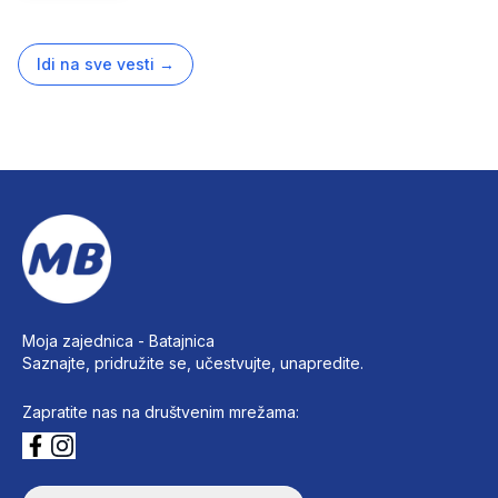
Idi na sve vesti
→
Moja zajednica -
Batajnica
Saznajte, pridružite se, učestvujte, unapredite.
Zapratite nas na društvenim mrežama: