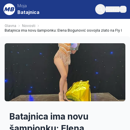
Moja
Prijava
Batajnica
ope
Glavna
Novosti
Batajnica ima novu šampionku: Elena Bogunović osvojila zlato na Fly kupu
Batajnica ima novu
šampionku: Elena