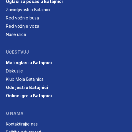
Oglasi za posao u Batajnici
Zanimljivosti o Batajnici
Red vožnje busa
Red vožnje voza
Naše ulice
UČESTVUJ
Mali oglasi u Batajnici
Diskusije
Klub Moja Batajnica
Gde jesti u Batajnici
Online igre u Batajnici
O NAMA
Kontaktirajte nas