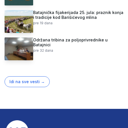
Batajnička fijakerijada 25. jula: praznik konja
i tradicije kod Barišićevog mlina
pre 19 dana
Održana tribina za poljoprivrednike u
Batajnici
pre 32 dana
Idi na sve vesti
→