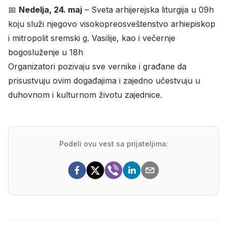
📅
Nedelja, 24. maj
– Sveta arhijerejska liturgija u 09h
koju služi njegovo visokopreosveštenstvo arhiepiskop
i mitropolit sremski g. Vasilije, kao i večernje
bogosluženje u 18h
Organizatori pozivaju sve vernike i građane da
prisustvuju ovim događajima i zajedno učestvuju u
duhovnom i kulturnom životu zajednice.
Podeli ovu vest sa prijateljima: