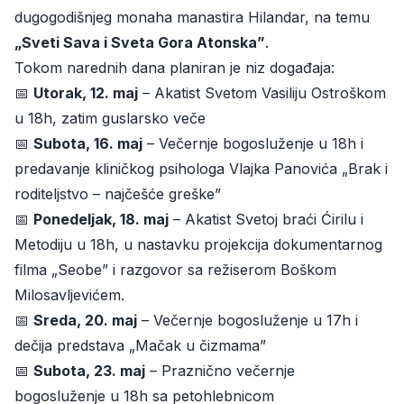
dugogodišnjeg monaha manastira Hilandar, na temu
„Sveti Sava i Sveta Gora Atonska”
.
Tokom narednih dana planiran je niz događaja:
📅
Utorak, 12. maj
– Akatist Svetom Vasiliju Ostroškom
u 18h, zatim guslarsko veče
📅
Subota, 16. maj
– Večernje bogosluženje u 18h i
predavanje kliničkog psihologa Vlajka Panovića „Brak i
roditeljstvo – najčešće greške”
📅
Ponedeljak, 18. maj
– Akatist Svetoj braći Ćirilu i
Metodiju u 18h, u nastavku projekcija dokumentarnog
filma „Seobe” i razgovor sa režiserom Boškom
Milosavljevićem.
📅
Sreda, 20. maj
– Večernje bogosluženje u 17h i
dečija predstava „Mačak u čizmama”
📅
Subota, 23. maj
– Praznično večernje
bogosluženje u 18h sa petohlebnicom