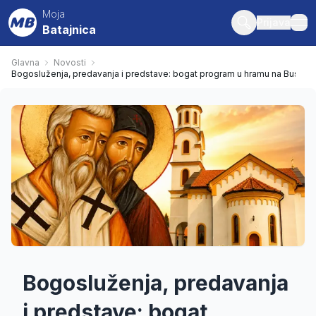
Moja
Prijava
Batajnica
ope
Glavna
Novosti
Bogosluženja, predavanja i predstave: bogat program u hramu na Busija
Bogosluženja, predavanja
i predstave: bogat