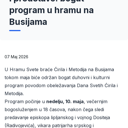
program u hramu na
Busijama
07 Maj 2026
U Hramu Svete braće Ćirila i Metodija na Busijama
tokom maja biće održan bogat duhovni i kulturni
program povodom obeležavanja Dana Svetih Ćirila i
Metodija.
Program počinje u
nedelju, 10. maja
, večernjim
bogosluženjem u 18 časova, nakon čega sledi
predavanje episkopa lipljanskog i vojnog Dositeja
(Radivojevića), vikara patrijarha srpskog i