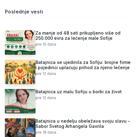
Poslednje vesti
Za manje od 48 sati prikupljeno više od
250.000 evra za lečenje male Sofije
pre 10 dana
Batajnica se ujedinila za Sofiju: brojne firme
i pojedinci uplaćuju prihod za njeno lečenje
pre 12 dana
Batajnica uz malu Sofiju u borbi za život
pre 12 dana
Batajnica u nedelju obeležava svoju slavu –
Sabor Svetog Arhangela Gavrila
pre 18 dana