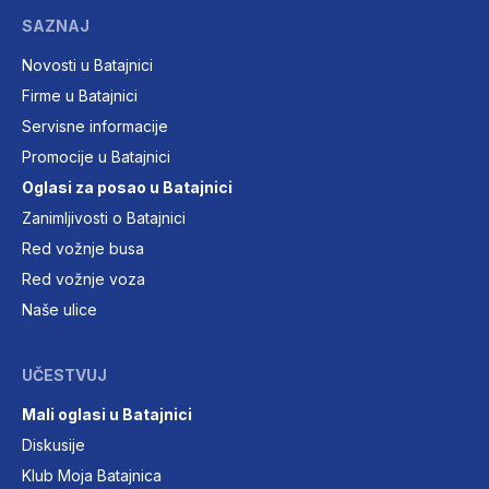
SAZNAJ
Novosti u Batajnici
Firme u Batajnici
Servisne informacije
Promocije u Batajnici
Oglasi za posao u Batajnici
Zanimljivosti o Batajnici
Red vožnje busa
Red vožnje voza
Naše ulice
UČESTVUJ
Mali oglasi u Batajnici
Diskusije
Klub Moja Batajnica