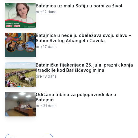
Batajnica uz malu Sofiju u borbi za život
pre 12 dana
Batajnica u nedelju obeležava svoju slavu –
Sabor Svetog Arhangela Gavrila
pre 17 dana
Batajnička fijakerijada 25. jula: praznik konja
i tradicije kod Barišićevog mlina
pre 18 dana
Održana tribina za poljoprivrednike u
Batajnici
pre 31 dana