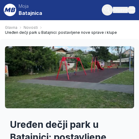
Moja
Prijava
Batajnica
ope
Glavna
Novosti
Uređen dečji park u Batajnici: postavljene nove sprave i klupe
Uređen dečji park u
Batajnici: postavljene