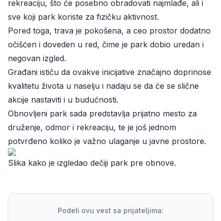
rekreaciju, što će posebno obradovati najmlađe, ali i
sve koji park koriste za fizičku aktivnost.
Pored toga, trava je pokošena, a ceo prostor dodatno
očišćen i doveden u red, čime je park dobio uredan i
negovan izgled.
Građani ističu da ovakve inicijative značajno doprinose
kvalitetu života u naselju i nadaju se da će se slične
akcije nastaviti i u budućnosti.
Obnovljeni park sada predstavlja prijatno mesto za
druženje, odmor i rekreaciju, te je još jednom
potvrđeno koliko je važno ulaganje u javne prostore.
Slika kako je izgledao dečiji park pre obnove.
Podeli ovu vest sa prijateljima: