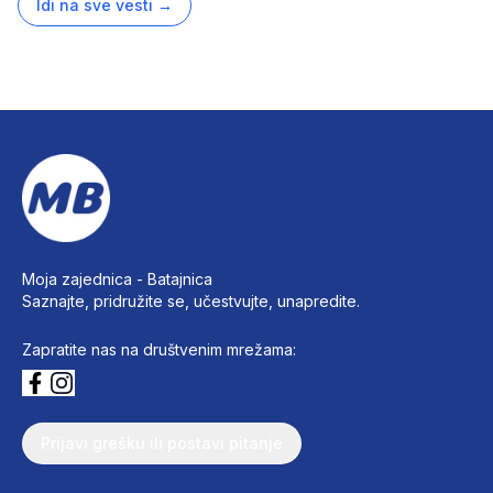
Idi na sve vesti
→
Moja zajednica -
Batajnica
Saznajte, pridružite se, učestvujte, unapredite.
Zapratite nas na društvenim mrežama:
Prijavi grešku ili postavi pitanje