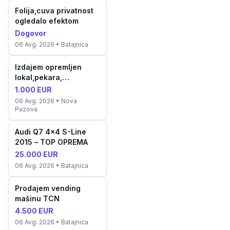
Folija,cuva privatnost
ogledalo efektom
Dogovor
06 Avg. 2026
• Batajnica
Izdajem opremljen
lokal,pekara,
proizvodnja kolača
1.000 EUR
06 Avg. 2026
• Nova
Pazova
Audi Q7 4x4 S-Line
2015 – TOP OPREMA
25.000 EUR
06 Avg. 2026
• Batajnica
Prodajem vending
mašinu TCN
4.500 EUR
06 Avg. 2026
• Batajnica