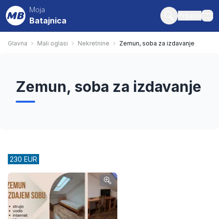
Moja
Prijava
Batajnica
ope
Glavna
Mali oglasi
Nekretnine
Zemun, soba za izdavanje
Zemun, soba za izdavanje
230 EUR