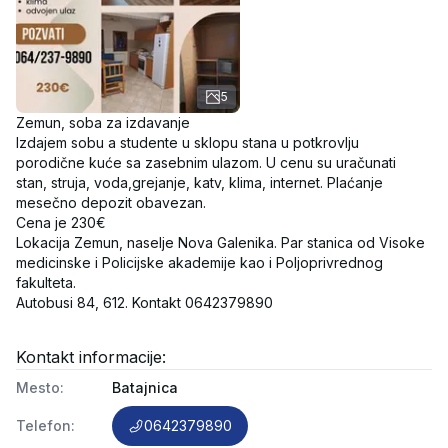
5
Zemun, soba za izdavanje

Izdajem sobu a studente u sklopu stana u potkrovlju 
porodične kuće sa zasebnim ulazom. U cenu su uračunati 
stan, struja, voda,grejanje, katv, klima, internet. Plaćanje 
mesečno depozit obavezan. 

Cena je 230€

Lokacija Zemun, naselje Nova Galenika. Par stanica od Visoke 
medicinske i Policijske akademije kao i Poljoprivrednog 
fakulteta. 

Kontakt informacije:
Mesto
:
Batajnica
Telefon
:
0642379890