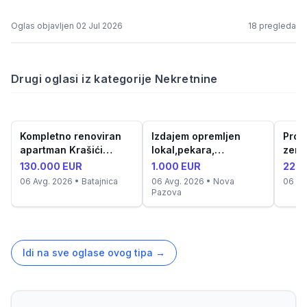
Oglas objavljen
02 Jul 2026
18
pregleda
Drugi oglasi iz kategorije Nekretnine
Kompletno renoviran
Izdajem opremljen
Prod
apartman Krašići
lokal,pekara,
zemlj
(52m²)
proizvodnja kolača
cent
130.000 EUR
1.000 EUR
220.
06 Avg. 2026
• Batajnica
06 Avg. 2026
• Nova
06 Av
Pazova
Idi na sve oglase ovog tipa
→