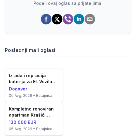
Podeli ovaj oglas sa prijateljima:
Poslednji mali oglasi
Izrada i repracija
baterija za El. Vozila
aku...
Dogovor
06 Avg. 2026
• Batajnica
Kompletno renoviran
apartman Krašići
(52m²)
130.000 EUR
06 Avg. 2026
• Batajnica