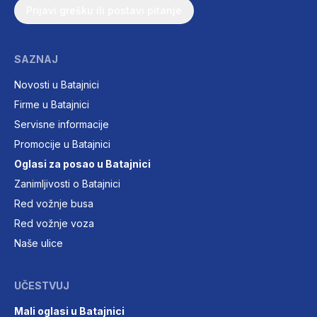
Prijavi grešku ili postavi pitanje
SAZNAJ
Novosti u Batajnici
Firme u Batajnici
Servisne informacije
Promocije u Batajnici
Oglasi za posao u Batajnici
Zanimljivosti o Batajnici
Red vožnje busa
Red vožnje voza
Naše ulice
UČESTVUJ
Mali oglasi u Batajnici