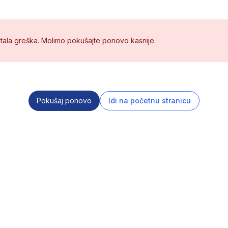
tala greška. Molimo pokušajte ponovo kasnije.
Pokušaj ponovo
Idi na početnu stranicu