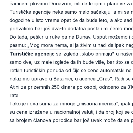
čamcem plovimo Dunavom, niti da krojimo planove za n
Turističke agencije neka samo malo sačekaju, a mi se 
dogodine u isto vreme opet će da bude leto, a ako sad
prihvatimo bar još dva-tri dodatna posla i mi ćemo mo
Do tada, peškir u ruke pa na Dunav. Usput možemo i 
pesmu: „Mog mora nema, al ja živim u nadi da ipak ne
Turističke agencije
se izgleda „slabo primaju" u naše
samo dve, uz male izglede da ih bude više, bar što se o
retkih turističkih ponuda od čije se cene automatski ne 
nalazimo upravo u Batajnici, u agenciji „Gras". Radi 
Atini za prizemnih 250 dinara po osobi, odnosno za 31
rate.
I ako je i ova suma za mnoge „misaona imenica", ipak 
su cene izražene u nacionalnoj valuti, i da broj koji 
sa brojem članova porodice bar još uvek može da se p