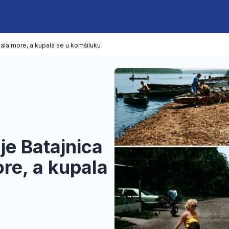
jala more, a kupala se u komšiluku
 je Batajnica
re, a kupala