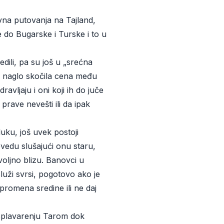
na putovanja na Tajland,
re do Bugarske i Turske i to u
dili, pa su još u „srećna
a naglo skočila cena među
avljaju i oni koji ih do juče
 prave nevešti ili da ipak
luku, još uvek postoji
vedu slušajući onu staru,
voljno blizu. Banovci u
uži svrsi, pogotovo ako je
promena sredine ili ne daj
splavarenju Tarom dok