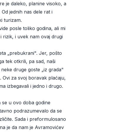
e je daleko, planine visoko, a
Od jednih nas dele rat i
i turizam.
vide posle toliko godina, ali mi
rizik, i uvek nam ovaj drugi
leta „prebukrani". Jer, pošto
 tek otkrili, pa sad, naši
neke druge goste „iz grada"
s. Ovi za svoj boravak plaćaju,
a izbegavali i jedno i drugo.
a se u ovo doba godine
ostavno podrazumevalo da se
zličite. Sada i preformulosano
tina je da nam je Avramovićev