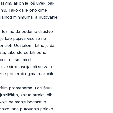
vim, ali on je još uvek ipak
anju. Tako da je ono čime
cijalnog minimuma, a putovanje
ne težimo da budemo društvo
je kao pojava više se ne
ntroli. Uostalom, bitno je da
ata, tako što će biti puno
oces, ne smemo biti
sve siromašnija, ali su zato
vi je primer drugima, naročito
 opštim promenama u društvu.
ličitijih, zaista atraktivnih
vojiti ne manje bogatstvo
rganizovana putovanja polako