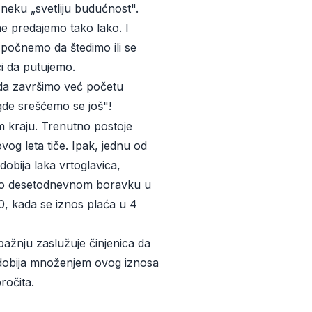
eku „svetliju budućnost".
ne predajemo tako lako. I
 počnemo da štedimo ili se
ći da putujemo.
da završimo već početu
gde srešćemo se još"!
m kraju. Trenutno postoje
vog leta tiče. Ipak, jednu od
dobija laka vrtoglavica,
se o desetodnevnom boravku u
0, kada se iznos plaća u 4
pažnju zaslužuje činjenica da
se dobija množenjem ovog iznosa
ročita.