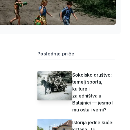
Poslednje priče
Sokolsko društvo:
temelj sporta,
kulture i
zajedništva u
Batajnici — jesmo li
mu ostali verni?
Istorija jedne kuće:
kafana „Tri