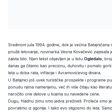
Sredinom jula 1994. godine, dok je većina Batajničana
priušti letovanje, novinarka Vesna Kovačević zapisala j
zaista bilo. Njen tekst objavljen je u listu
Ogledalo
, bro
danas ga čitamo kao preciznu, duhovitu i pomalo gork
leta u doba rata, inflacije i Avramovićevog dinara.
U Batajnici još uvek turističke prospekte i programe p
ponudu njima namenjenu, već ih više čitaju kao literatu
naročito one delove u kojima su navedene cene.
Dugu, hladnu zimu smo jedva preživeli. Proleće smo je z
povratimo iz agonije. I tako evo stigosmo do leta. Samo