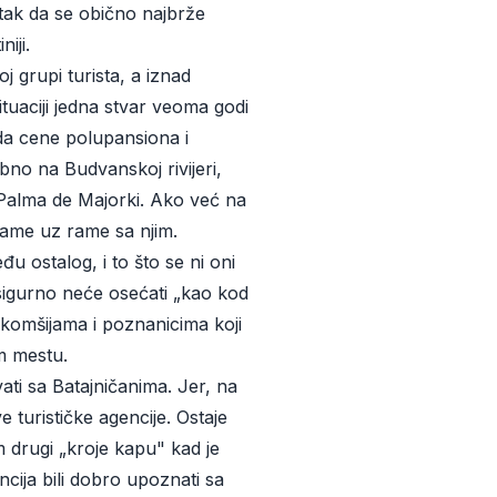
datak da se obično najbrže
iji.
j grupi turista, a iznad
tuaciji jedna stvar veoma godi
a cene polupansiona i
no na Budvanskoj rivijeri,
i Palma de Majorki. Ako već na
ame uz rame sa njim.
u ostalog, i to što se ni oni
 sigurno neće osećati „kao kod
 komšijama i poznanicima koji
om mestu.
ti sa Batajničanima. Jer, na
turističke agencije. Ostaje
im drugi „kroje kapu" kad je
ncija bili dobro upoznati sa