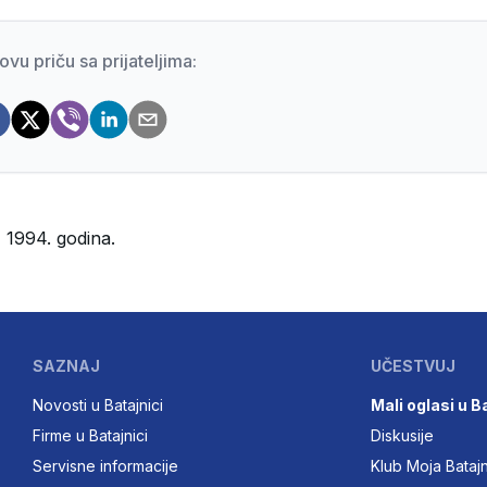
ovu priču sa prijateljima:
 1994. godina.
SAZNAJ
UČESTVUJ
Novosti u Batajnici
Mali oglasi u B
Firme u Batajnici
Diskusije
Servisne informacije
Klub Moja Bataj