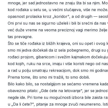
mnoge, jer sad jednostavno ne znaju šta bi sa njim. Mor
kod rođaka u selu se, u većini slučajeva, više ne može. 
opasnost prolaska kroz „koridor", a od drugih — seosk
Oni prvi su nas se sigurno uželeli i bili bi srećni da nas 
već duže vreme na veoma preciznoj vagi merimo želje i 
tas prevagne.
Što se tiče rođaka iz bližih krajeva, oni su opet i ovog 
smo mi jedva dočekali da iz sela pobegnemo, drugi su ga
rođaci projom, gibanicom i svežim kajmakom dočekuju 
kod kojih, ruku na srce, imaju i više koristi nego od na
a rad u polju smatraju rekreacijom, dok smo mi godinam
Prema tome, što smo mi tražili, to smo dobili.
Bilo kako bilo, sa nostalgijom se sećamo vremena kad
obavezno pitalo: „Gde ćete na letovanje", jer se jedn
negde ide. Pri tome su mogućnosti izbora bile zaista ra
u „Da li ćete?", pitanje za mnoge zvuči neumereno. Is