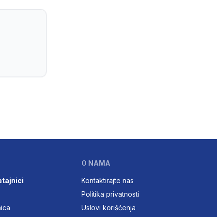
O NAMA
atajnici
Kontaktirajte nas
Politika privatnosti
nica
Uslovi korišćenja