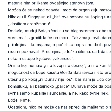
materijalnim prilikama ovdašnjeg stanovništva.
Možda će se nekad odavde i moći da organizuju masov
Nikoziju ili Singapur, ali „hit" ove sezone su šoping tu
„vlastitom aranžmanu".
Doduše, mudriji Batajničani su se blagovremeno obezbe
vremena" izgradili kuće na moru. Takvima je ovih dan
prijateljima i komšijama, a počeli su naprasno da ih pozdr
nisu ni poznavali. Pred njima je teška dilema: da li da se
nekom ustupe ključeve „vikendice".
Onima koji nemaju „ni u levoj ni u desnoj", a ni u komši
mogućnost da kupe kasetu Đorđa Balaševića i leto pro
utešnu po kojoj „ni Dunav nije loš", bar nam je Lido do
komšiluku, a i batajničko „parče" Dunava može da posl
svrha samo kupanje i sunčanje, a ne, kako tvrde neki, 
Bože, klime.
Uostalom, niko ne može da nas spreči da maštamo o 