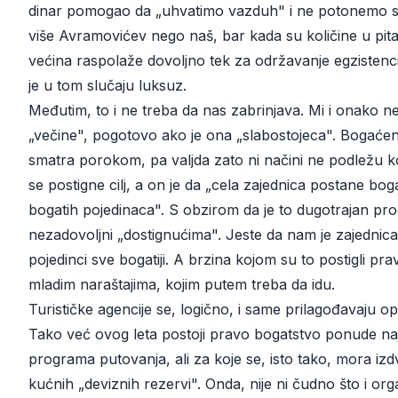
dinar pomogao da „uhvatimo vazduh" i ne potonemo sas
više Avramovićev nego naš, bar kada su količine u pit
većina raspolaže dovoljno tek za održavanje egzisten
je u tom slučaju luksuz.
Međutim, to i ne treba da nas zabrinjava. Mi i onako 
„večine", pogotovo ako je ona „slabostojeca". Bogaćen
smatra porokom, pa valjda zato ni načini ne podležu ko
se postigne cilj, a on je da „cela zajednica postane bog
bogatih pojedinaca". S obzirom da je to dugotrajan pr
nezadovoljni „dostignućima". Jeste da nam je zajednica 
pojedinci sve bogatiji. A brzina kojom su to postigli pra
mladim naraštajima, kojim putem treba da idu.
Turističke agencije se, logično, i same prilagođavaju
Tako već ovog leta postoji pravo bogatstvo ponude najraz
programa putovanja, ali za koje se, isto tako, mora izd
kućnih „deviznih rezervi". Onda, nije ni čudno što i o