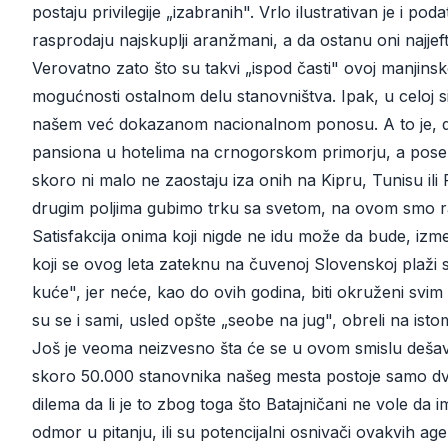
postaju privilegije „izabranih". Vrlo ilustrativan je i po
rasprodaju najskuplji aranžmani, a da ostanu oni najjeftin
Verovatno zato što su takvi „ispod časti" ovoj manjinsko
mogućnosti ostalnom delu stanovništva. Ipak, u celoj si
našem već dokazanom nacionalnom ponosu. A to je, d
pansiona u hotelima na crnogorskom primorju, a poseb
skoro ni malo ne zaostaju iza onih na Kipru, Tunisu il
drugim poljima gubimo trku sa svetom, na ovom smo r
Satisfakcija onima koji nigde ne idu može da bude, izmeđ
koji se ovog leta zateknu na čuvenoj Slovenskoj plaži
kuće", jer neće, kao do ovih godina, biti okruženi svim
su se i sami, usled opšte „seobe na jug", obreli na ist
Još je veoma neizvesno šta će se u ovom smislu dešava
skoro 50.000 stanovnika našeg mesta postoje samo dve 
dilema da li je to zbog toga što Batajničani ne vole da 
odmor u pitanju, ili su potencijalni osnivači ovakvih age