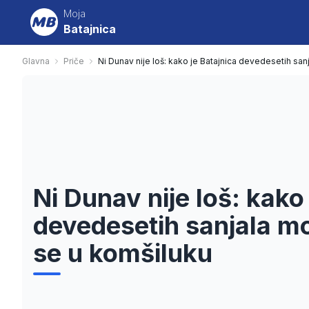
Moja
Batajnica
Glavna
Priče
Ni Dunav nije loš: kako je Batajnica devedesetih san
Ni Dunav nije loš: kako
devedesetih sanjala mo
se u komšiluku