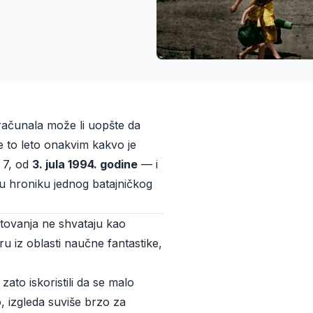
 računala može li uopšte da
e to leto onakvim kakvo je
j 7, od
3. jula 1994. godine
— i
u hroniku jednog batajničkog
utovanja ne shvataju kao
ru iz oblasti naučne fantastike,
ato iskoristili da se malo
, izgleda suviše brzo za