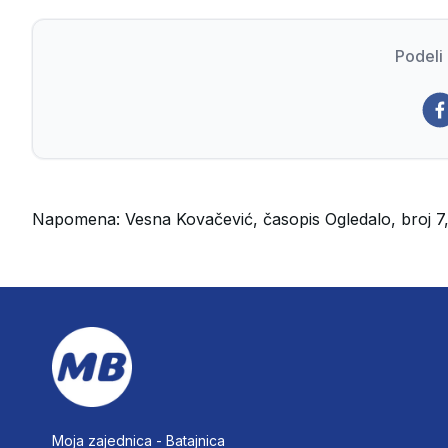
Podeli 
Napomena:
Vesna Kovačević, časopis Ogledalo, broj 7,
Moja zajednica -
Batajnica