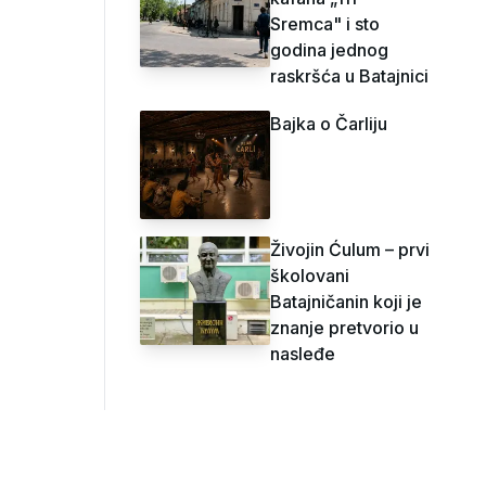
Sremca" i sto
godina jednog
raskršća u Batajnici
Bajka o Čarliju
Živojin Ćulum – prvi
školovani
Batajničanin koji je
znanje pretvorio u
nasleđe