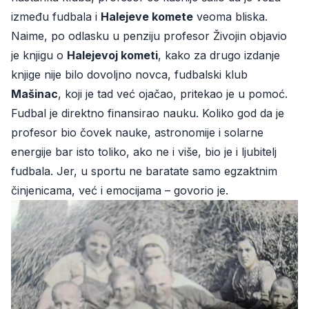
između fudbala i
Halejeve komete
veoma bliska.
Naime, po odlasku u penziju profesor Živojin objavio
je knjigu o
Halejevoj kometi
, kako za drugo izdanje
knjige nije bilo dovoljno novca, fudbalski klub
Mašinac
, koji je tad već ojačao, pritekao je u pomoć.
Fudbal je direktno finansirao nauku. Koliko god da je
profesor bio čovek nauke, astronomije i solarne
energije bar isto toliko, ako ne i više, bio je i ljubitelj
fudbala. Jer, u sportu ne baratate samo egzaktnim
činjenicama, već i emocijama – govorio je.