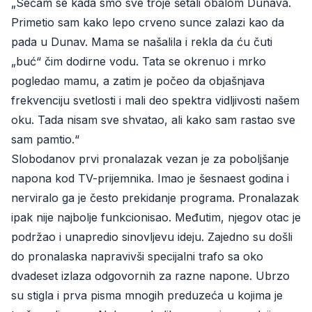
„Sećam se kada smo sve troje šetali obalom Dunava.
Primetio sam kako lepo crveno sunce zalazi kao da
pada u Dunav. Mama se našalila i rekla da ću čuti
„buć“ čim dodirne vodu. Tata se okrenuo i mrko
pogledao mamu, a zatim je počeo da objašnjava
frekvenciju svetlosti i mali deo spektra vidljivosti našem
oku. Tada nisam sve shvatao, ali kako sam rastao sve
sam pamtio.“
Slobodanov prvi pronalazak vezan je za poboljšanje
napona kod TV-prijemnika. Imao je šesnaest godina i
nerviralo ga je često prekidanje programa. Pronalazak
ipak nije najbolje funkcionisao. Međutim, njegov otac je
podržao i unapredio sinovljevu ideju. Zajedno su došli
do pronalaska napravivši specijalni trafo sa oko
dvadeset izlaza odgovornih za razne napone. Ubrzo
su stigla i prva pisma mnogih preduzeća u kojima je