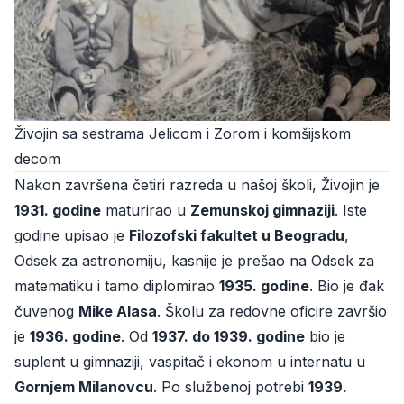
Živojin sa sestrama Jelicom i Zorom i komšijskom
decom
Nakon završena četiri razreda u našoj školi, Živojin je
1931. godine
maturirao u
Zemunskoj gimnaziji
. Iste
godine upisao je
Filozofski fakultet u Beogradu
,
Odsek za astronomiju, kasnije je prešao na Odsek za
matematiku i tamo diplomirao
1935. godine
. Bio je đak
čuvenog
Mike Alasa
. Školu za redovne oficire završio
je
1936. godine
. Od
1937. do 1939. godine
bio je
suplent u gimnaziji, vaspitač i ekonom u internatu u
Gornjem Milanovcu
. Po službenoj potrebi
1939.