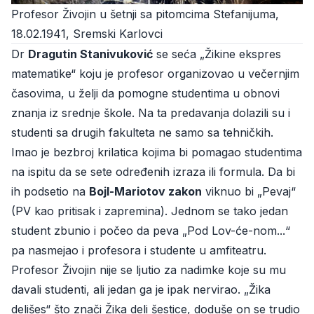
Profesor Živojin u šetnji sa pitomcima Stefanijuma,
18.02.1941, Sremski Karlovci
Dr
Dragutin Stanivuković
se seća „Žikine ekspres
matematike“ koju je profesor organizovao u večernjim
časovima, u želji da pomogne studentima u obnovi
znanja iz srednje škole. Na ta predavanja dolazili su i
studenti sa drugih fakulteta ne samo sa tehničkih.
Imao je bezbroj krilatica kojima bi pomagao studentima
na ispitu da se sete određenih izraza ili formula. Da bi
ih podsetio na
Bojl-Mariotov zakon
viknuo bi „Pevaj“
(PV kao pritisak i zapremina). Jednom se tako jedan
student zbunio i počeo da peva „Pod Lov-će-nom...“
pa nasmejao i profesora i studente u amfiteatru.
Profesor Živojin nije se ljutio za nadimke koje su mu
davali studenti, ali jedan ga je ipak nervirao. „Žika
delišes“ što znači Žika deli šestice, doduše on se trudio