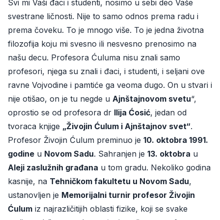
Svi mi Vaši đaci i studenti, nosimo u sebi deo Vaše
svestrane ličnosti. Nije to samo odnos prema radu i
prema čoveku. To je mnogo više. To je jedna životna
filozofija koju mi svesno ili nesvesno prenosimo na
našu decu. Profesora Ćuluma nisu znali samo
profesori, njega su znali i đaci, i studenti, i seljani ove
ravne Vojvodine i pamtiće ga veoma dugo. On u stvari i
nije otišao, on je tu negde u
Ajnštajnovom svetu
“,
oprostio se od profesora dr
Ilija Ćosić
, jedan od
tvoraca knjige
„Živojin Ćulum i Ajnštajnov svet“
.
Profesor Živojin Ćulum preminuo je
10. oktobra 1991.
godine
u
Novom Sadu
. Sahranjen je
13. oktobra
u
Aleji zaslužnih građana
u tom gradu. Nekoliko godina
kasnije, na
Tehničkom fakultetu u Novom Sadu
,
ustanovljen je
Memorijalni turnir profesor Živojin
Ćulum
iz najrazličitijih oblasti fizike, koji se svake