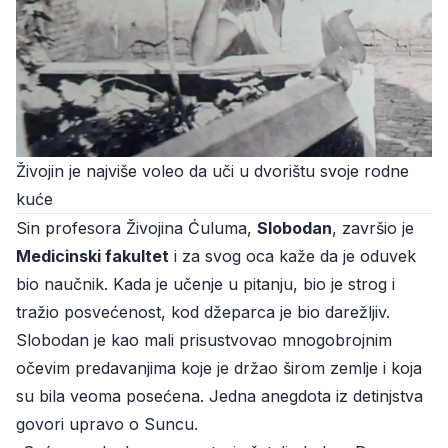
Živojin je najviše voleo da uči u dvorištu svoje rodne
kuće
Sin profesora Živojina Ćuluma,
Slobodan
, završio je
Medicinski fakultet
i za svog oca kaže da je oduvek
bio naučnik. Kada je učenje u pitanju, bio je strog i
tražio posvećenost, kod džeparca je bio darežljiv.
Slobodan je kao mali prisustvovao mnogobrojnim
očevim predavanjima koje je držao širom zemlje i koja
su bila veoma posećena. Jedna anegdota iz detinjstva
govori upravo o Suncu.