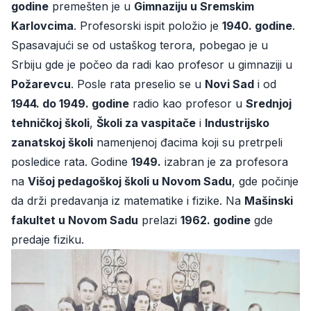
godine
premešten je u
Gimnaziju u Sremskim
Karlovcima
. Profesorski ispit položio je
1940. godine
.
Spasavajući se od ustaškog terora, pobegao je u
Srbiju gde je počeo da radi kao profesor u gimnaziji u
Požarevcu
. Posle rata preselio se u
Novi Sad
i od
1944. do 1949. godine
radio kao profesor u
Srednjoj
tehničkoj školi
,
Školi za vaspitače
i
Industrijsko
zanatskoj školi
namenjenoj đacima koji su pretrpeli
posledice rata. Godine
1949.
izabran je za profesora
na
Višoj pedagoškoj školi u Novom Sadu
, gde počinje
da drži predavanja iz matematike i fizike. Na
Mašinski
fakultet u Novom Sadu
prelazi
1962. godine
gde
predaje fiziku.