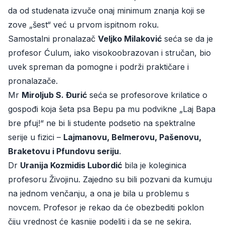
da od studenata izvuče onaj minimum znanja koji se
zove „šest“ već u prvom ispitnom roku.
Samostalni pronalazač
Veljko Milaković
seća se da je
profesor Ćulum, iako visokoobrazovan i stručan, bio
uvek spreman da pomogne i podrži praktičare i
pronalazače.
Mr
Miroljub S. Đurić
seća se profesorove krilatice o
gospođi koja šeta psa Bepu pa mu podvikne „Laj Bapa
bre pfuj!“ ne bi li studente podsetio na spektralne
serije u fizici –
Lajmanovu, Belmerovu, Pašenovu,
Braketovu i Pfundovu seriju
.
Dr
Uranija Kozmidis Lubordić
bila je koleginica
profesoru Živojinu. Zajedno su bili pozvani da kumuju
na jednom venčanju, a ona je bila u problemu s
novcem. Profesor je rekao da će obezbediti poklon
čiju vrednost će kasnije podeliti i da se ne sekira.