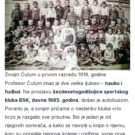
Živojin Ćulum u prvom razredu 1918. godine
Profesor Ćulum imao je dve velike ljubavi –
nauku i
fudbal
. Na proslavu
šezdesetogodišnjice sportskog
kluba BSK, davne 1985. godine
, došao je autobusom.
Poranio je, a svojim pričama o nastanku kluba vrlo
brzo je razgalio sve prisutne. Bio je jedan je od
njegovih osnivača, a kako se navodi u knjizi o njemu,
koju su priredile njegove kolege i rodbina, svoje prve