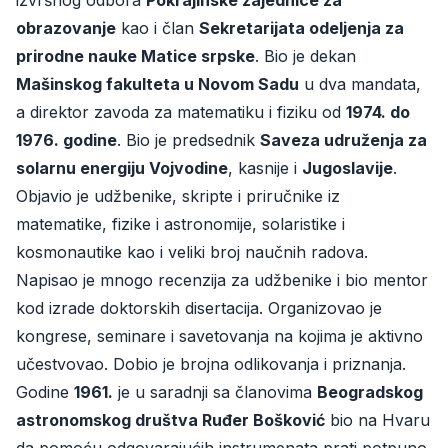
izvršnog odbora
Pokrajinske zajednice za
obrazovanje
kao i član
Sekretarijata odeljenja za
prirodne nauke Matice srpske
. Bio je dekan
Mašinskog fakulteta u Novom Sadu
u dva mandata,
a direktor zavoda za matematiku i fiziku od
1974. do
1976. godine
. Bio je predsednik
Saveza udruženja za
solarnu energiju Vojvodine
, kasnije i
Jugoslavije
.
Objavio je udžbenike, skripte i priručnike iz
matematike, fizike i astronomije, solaristike i
kosmonautike kao i veliki broj naučnih radova.
Napisao je mnogo recenzija za udžbenike i bio mentor
kod izrade doktorskih disertacija. Organizovao je
kongrese, seminare i savetovanja na kojima je aktivno
učestvovao. Dobio je brojna odlikovanja i priznanja.
Godine
1961.
je u saradnji sa članovima
Beogradskog
astronomskog društva Ruđer Bošković
bio na Hvaru