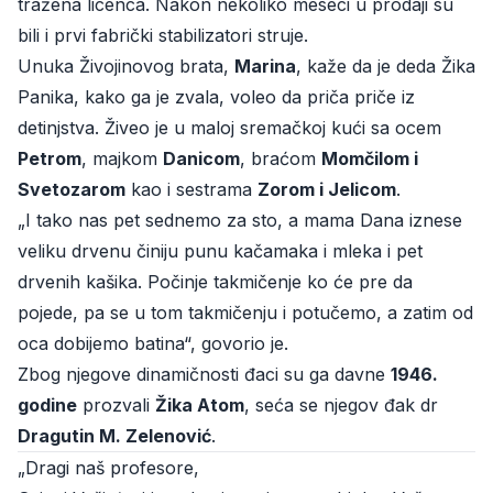
tražena licenca. Nakon nekoliko meseci u prodaji su
bili i prvi fabrički stabilizatori struje.
Unuka Živojinovog brata,
Marina
, kaže da je deda Žika
Panika, kako ga je zvala, voleo da priča priče iz
detinjstva. Živeo je u maloj sremačkoj kući sa ocem
Petrom
, majkom
Danicom
, braćom
Momčilom i
Svetozarom
kao i sestrama
Zorom i Jelicom
.
„I tako nas pet sednemo za sto, a mama Dana iznese
veliku drvenu činiju punu kačamaka i mleka i pet
drvenih kašika. Počinje takmičenje ko će pre da
pojede, pa se u tom takmičenju i potučemo, a zatim od
oca dobijemo batina“, govorio je.
Zbog njegove dinamičnosti đaci su ga davne
1946.
godine
prozvali
Žika Atom
, seća se njegov đak dr
Dragutin M. Zelenović
.
„Dragi naš profesore,