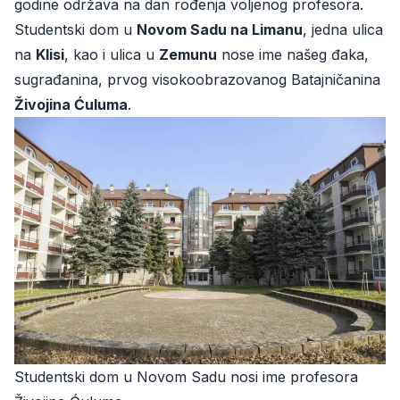
godine održava na dan rođenja voljenog profesora.
Studentski dom u
Novom Sadu na Limanu
, jedna ulica
na
Klisi
, kao i ulica u
Zemunu
nose ime našeg đaka,
sugrađanina, prvog visokoobrazovanog Batajničanina
Živojina Ćuluma
.
Studentski dom u Novom Sadu nosi ime profesora