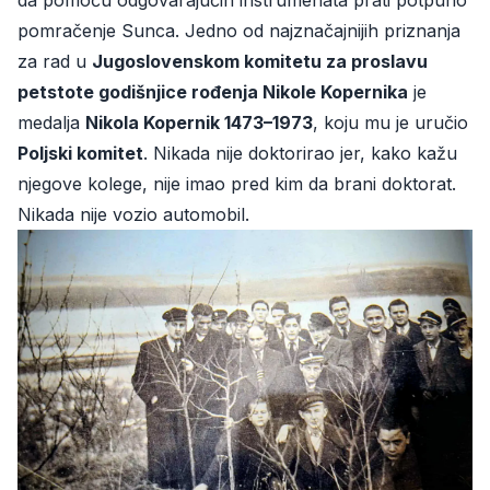
da pomoću odgovarajućih instrumenata prati potpuno
pomračenje Sunca. Jedno od najznačajnijih priznanja
za rad u
Jugoslovenskom komitetu za proslavu
petstote godišnjice rođenja Nikole Kopernika
je
medalja
Nikola Kopernik 1473–1973
, koju mu je uručio
Poljski komitet
. Nikada nije doktorirao jer, kako kažu
njegove kolege, nije imao pred kim da brani doktorat.
Nikada nije vozio automobil.