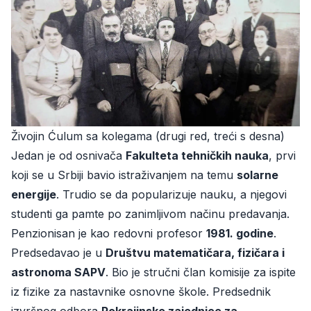
Živojin Ćulum sa kolegama (drugi red, treći s desna)
Jedan je od osnivača
Fakulteta tehničkih nauka
, prvi
koji se u Srbiji bavio istraživanjem na temu
solarne
energije
. Trudio se da popularizuje nauku, a njegovi
studenti ga pamte po zanimljivom načinu predavanja.
Penzionisan je kao redovni profesor
1981. godine
.
Predsedavao je u
Društvu matematičara, fizičara i
astronoma SAPV
. Bio je stručni član komisije za ispite
iz fizike za nastavnike osnovne škole. Predsednik