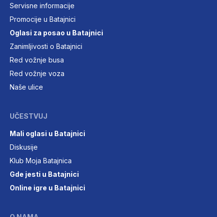
Servisne informacije
Promocije u Batajnici
Oglasi za posao u Batajnici
Zanimljivosti o Batajnici
Red vožnje busa
Red vožnje voza
Naše ulice
UČESTVUJ
Mali oglasi u Batajnici
Diskusije
Klub Moja Batajnica
Gde jesti u Batajnici
Online igre u Batajnici
O NAMA