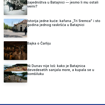
zajedništva u Batajnici — jesmo li mu ostali
verni?
Istorija jedne kuće: kafana „Tri Sremca" i sto
godina jednog raskršća u Batajnici
Bajka o Čarliju
Ni Dunav nije loš: kako je Batajnica
devedesetih sanjala more, a kupala se u
komšiluku