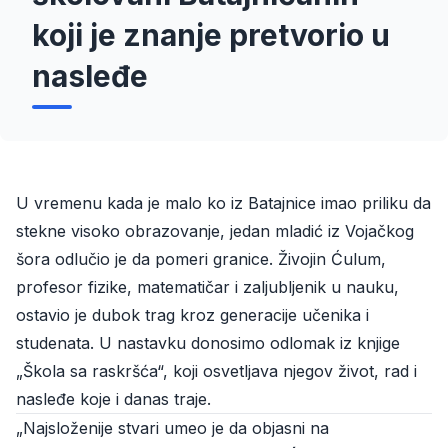
koji je znanje pretvorio u
nasleđe
U vremenu kada je malo ko iz Batajnice imao priliku da
stekne visoko obrazovanje, jedan mladić iz Vojačkog
šora odlučio je da pomeri granice. Živojin Ćulum,
profesor fizike, matematičar i zaljubljenik u nauku,
ostavio je dubok trag kroz generacije učenika i
studenata. U nastavku donosimo odlomak iz knjige
„Škola sa raskršća“, koji osvetljava njegov život, rad i
nasleđe koje i danas traje.
„Najsloženije stvari umeo je da objasni na