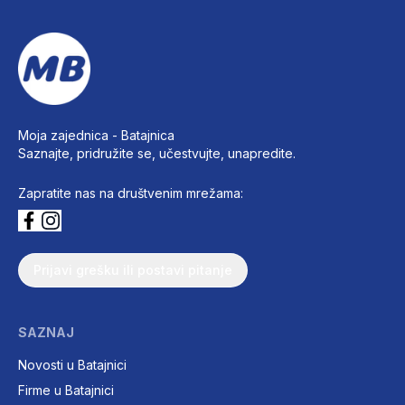
Moja zajednica -
Batajnica
Saznajte, pridružite se, učestvujte, unapredite.
Zapratite nas na društvenim mrežama:
Prijavi grešku ili postavi pitanje
SAZNAJ
Novosti u Batajnici
Firme u Batajnici