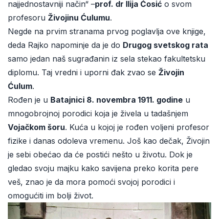
najjednostavniji način“ –
prof. dr Ilija Ćosić
o svom
profesoru
Živojinu Ćulumu
.
Negde na prvim stranama prvog poglavlja ove knjige,
deda Rajko napominje da je do
Drugog svetskog rata
samo jedan naš sugrađanin iz sela stekao fakultetsku
diplomu. Taj vredni i uporni đak zvao se
Živojin
Ćulum
.
Rođen je u
Batajnici 8. novembra 1911. godine
u
mnogobrojnoj porodici koja je živela u tadašnjem
Vojačkom šoru
. Kuća u kojoj je rođen voljeni profesor
fizike i danas odoleva vremenu. Još kao dečak, Živojin
je sebi obećao da će postići nešto u životu. Dok je
gledao svoju majku kako savijena preko korita pere
veš, znao je da mora pomoći svojoj porodici i
omogućiti im bolji život.