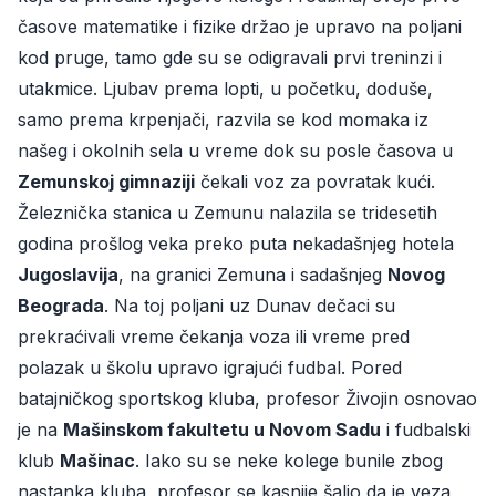
časove matematike i fizike držao je upravo na poljani
kod pruge, tamo gde su se odigravali prvi treninzi i
utakmice. Ljubav prema lopti, u početku, doduše,
samo prema krpenjači, razvila se kod momaka iz
našeg i okolnih sela u vreme dok su posle časova u
Zemunskoj gimnaziji
čekali voz za povratak kući.
Železnička stanica u Zemunu nalazila se tridesetih
godina prošlog veka preko puta nekadašnjeg hotela
Jugoslavija
, na granici Zemuna i sadašnjeg
Novog
Beograda
. Na toj poljani uz Dunav dečaci su
prekraćivali vreme čekanja voza ili vreme pred
polazak u školu upravo igrajući fudbal. Pored
batajničkog sportskog kluba, profesor Živojin osnovao
je na
Mašinskom fakultetu u Novom Sadu
i fudbalski
klub
Mašinac
. Iako su se neke kolege bunile zbog
nastanka kluba, profesor se kasnije šalio da je veza