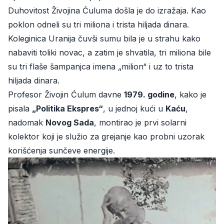
Duhovitost Živojina Ćuluma došla je do izražaja. Kao
poklon odneli su tri miliona i trista hiljada dinara.
Koleginica Uranija čuvši sumu bila je u strahu kako
nabaviti toliki novac, a zatim je shvatila, tri miliona bile
su tri flaše šampanjca imena „milion“ i uz to trista
hiljada dinara.
Profesor Živojin Ćulum davne
1979. godine
, kako je
pisala
„Politika Ekspres“
, u jednoj kući u
Kaću
,
nadomak
Novog Sada
, montirao je prvi solarni
kolektor koji je služio za grejanje kao probni uzorak
korišćenja sunčeve energije.