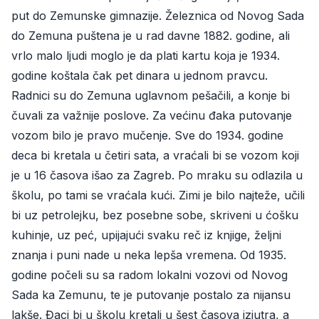
put do Zemunske gimnazije. Železnica od Novog Sada
do Zemuna puštena je u rad davne 1882. godine, ali
vrlo malo ljudi moglo je da plati kartu koja je 1934.
godine koštala čak pet dinara u jednom pravcu.
Radnici su do Zemuna uglavnom pešačili, a konje bi
čuvali za važnije poslove. Za većinu đaka putovanje
vozom bilo je pravo mučenje. Sve do 1934. godine
deca bi kretala u četiri sata, a vraćali bi se vozom koji
je u 16 časova išao za Zagreb. Po mraku su odlazila u
školu, po tami se vraćala kući. Zimi je bilo najteže, učili
bi uz petrolejku, bez posebne sobe, skriveni u ćošku
kuhinje, uz peć, upijajući svaku reč iz knjige, željni
znanja i puni nade u neka lepša vremena. Od 1935.
godine počeli su sa radom lokalni vozovi od Novog
Sada ka Zemunu, te je putovanje postalo za nijansu
lakše. Đaci bi u školu kretali u šest časova izjutra, a