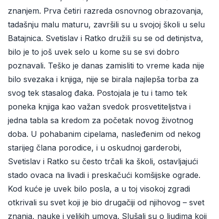
znanjem. Prva četiri razreda osnovnog obrazovanja,
tadašnju malu maturu, završili su u svojoj školi u selu
Batajnica. Svetislav i Ratko družili su se od detinjstva,
bilo je to još uvek selo u kome su se svi dobro
poznavali. Teško je danas zamisliti to vreme kada nije
bilo svezaka i knjiga, nije se birala najlepša torba za
svog tek stasalog đaka. Postojala je tu i tamo tek
poneka knjiga kao važan svedok prosvetiteljstva i
jedna tabla sa kredom za početak novog životnog
doba. U pohabanim cipelama, nasleđenim od nekog
starijeg člana porodice, i u oskudnoj garderobi,
Svetislav i Ratko su često trčali ka školi, ostavljajući
stado ovaca na livadi i preskačući komšijske ograde.
Kod kuće je uvek bilo posla, a u toj visokoj zgradi
otkrivali su svet koji je bio drugačiji od njihovog – svet
znanja, nauke i velikih umova. Slušali su o ljudima koji