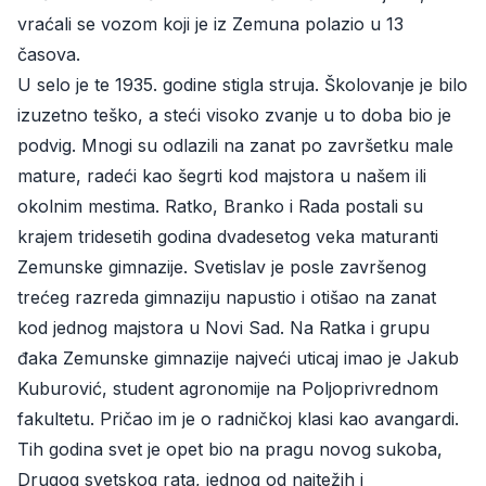
vraćali se vozom koji je iz Zemuna polazio u 13
časova.
U selo je te 1935. godine stigla struja. Školovanje je bilo
izuzetno teško, a steći visoko zvanje u to doba bio je
podvig. Mnogi su odlazili na zanat po završetku male
mature, radeći kao šegrti kod majstora u našem ili
okolnim mestima. Ratko, Branko i Rada postali su
krajem tridesetih godina dvadesetog veka maturanti
Zemunske gimnazije. Svetislav je posle završenog
trećeg razreda gimnaziju napustio i otišao na zanat
kod jednog majstora u Novi Sad. Na Ratka i grupu
đaka Zemunske gimnazije najveći uticaj imao je Jakub
Kuburović, student agronomije na Poljoprivrednom
fakultetu. Pričao im je o radničkoj klasi kao avangardi.
Tih godina svet je opet bio na pragu novog sukoba,
Drugog svetskog rata, jednog od najtežih i