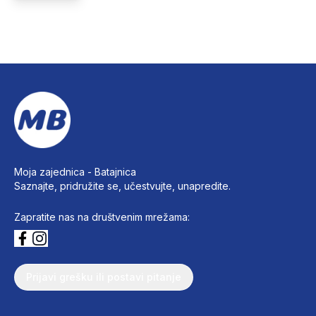
Moja zajednica -
Batajnica
Saznajte, pridružite se, učestvujte, unapredite.
Zapratite nas na društvenim mrežama:
Prijavi grešku ili postavi pitanje