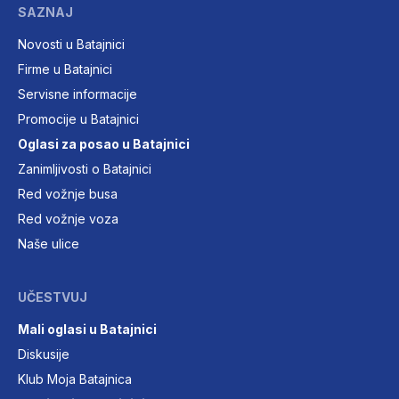
SAZNAJ
Novosti u Batajnici
Firme u Batajnici
Servisne informacije
Promocije u Batajnici
Oglasi za posao u Batajnici
Zanimljivosti o Batajnici
Red vožnje busa
Red vožnje voza
Naše ulice
UČESTVUJ
Mali oglasi u Batajnici
Diskusije
Klub Moja Batajnica