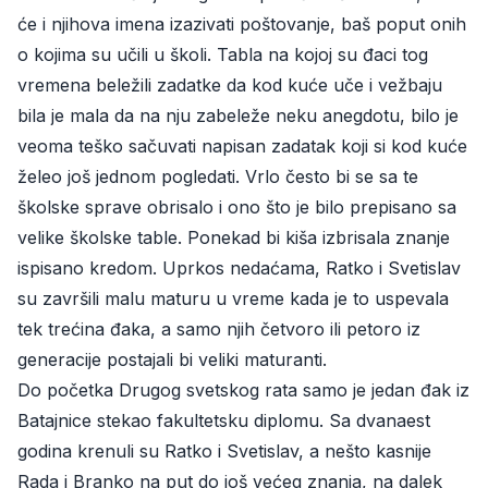
će i njihova imena izazivati poštovanje, baš poput onih
o kojima su učili u školi. Tabla na kojoj su đaci tog
vremena beležili zadatke da kod kuće uče i vežbaju
bila je mala da na nju zabeleže neku anegdotu, bilo je
veoma teško sačuvati napisan zadatak koji si kod kuće
želeo još jednom pogledati. Vrlo često bi se sa te
školske sprave obrisalo i ono što je bilo prepisano sa
velike školske table. Ponekad bi kiša izbrisala znanje
ispisano kredom. Uprkos nedaćama, Ratko i Svetislav
su završili malu maturu u vreme kada je to uspevala
tek trećina đaka, a samo njih četvoro ili petoro iz
generacije postajali bi veliki maturanti.
Do početka Drugog svetskog rata samo je jedan đak iz
Batajnice stekao fakultetsku diplomu. Sa dvanaest
godina krenuli su Ratko i Svetislav, a nešto kasnije
Rada i Branko na put do još većeg znanja, na dalek