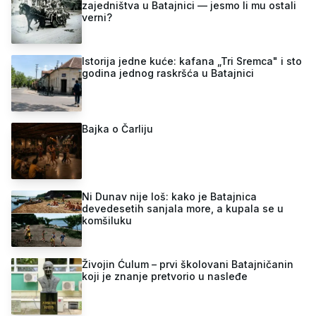
zajedništva u Batajnici — jesmo li mu ostali
verni?
Istorija jedne kuće: kafana „Tri Sremca" i sto
godina jednog raskršća u Batajnici
Bajka o Čarliju
Ni Dunav nije loš: kako je Batajnica
devedesetih sanjala more, a kupala se u
komšiluku
Živojin Ćulum – prvi školovani Batajničanin
koji je znanje pretvorio u nasleđe