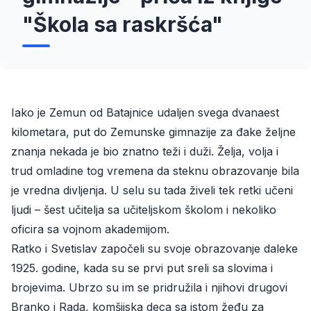
"Škola sa raskršća"
Iako je Zemun od Batajnice udaljen svega dvanaest
kilometara, put do Zemunske gimnazije za đake željne
znanja nekada je bio znatno teži i duži. Želja, volja i
trud omladine tog vremena da steknu obrazovanje bila
je vredna divljenja. U selu su tada živeli tek retki učeni
ljudi – šest učitelja sa učiteljskom školom i nekoliko
oficira sa vojnom akademijom.
Ratko i Svetislav započeli su svoje obrazovanje daleke
1925. godine, kada su se prvi put sreli sa slovima i
brojevima. Ubrzo su im se pridružila i njihovi drugovi
Branko i Rada, komšijska deca sa istom žeđu za