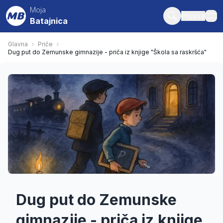
Moja
Prijava
Batajnica
ope
Glavna
Priče
Dug put do Zemunske gimnazije - priča iz knjige "Škola sa raskršća"
Dug put do Zemunske
gimnazije - priča iz knjige