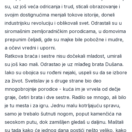
su, uz još veća odricanja i trud, sticali obrazovanje i
svojim dostignućima menjali tokove istorije, doneli
industrijsku revoluciju i oblikovali svet. Odrastali su u
siromašnim zemljoradničkim porodicama, u domovima
prepunim čeljadi, gde su majke bile pobožne i mudre,
a očevi vredni i uporni.
Ratkova braća i sestre nisu dočekali mladost, umirali
su još kao mali. Odrastao je uz mlađeg brata Dušana.
Iako su obojica su rođeni nejaki, uspeli su da se izbore
za život. Svetislav je s druge strane bio deo
mnogobrojnije porodice - kuća im je vrvela od dečje
graje, četiri brata i dve sestre. Radilo se mnogo, ali bilo
je tu mesta i za igru. Jednu malu kotrljajuću spravu,
samo je trebalo šutnuti nogom, poput kamenčića na
seoskom putu, dok zamišljen gledaš u daljinu. Maštali
su tada kako će jednog dana postići nešto veliko, kako